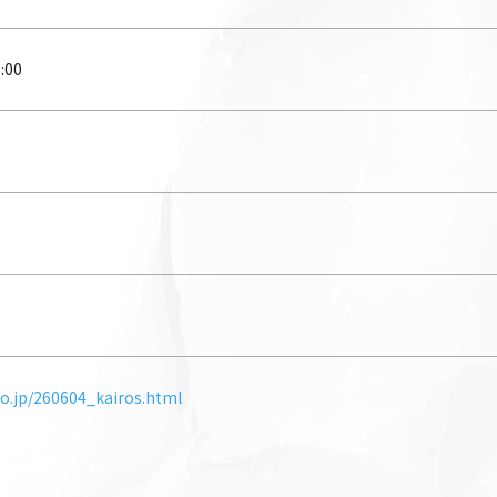
:00
o.jp/260604_kairos.html