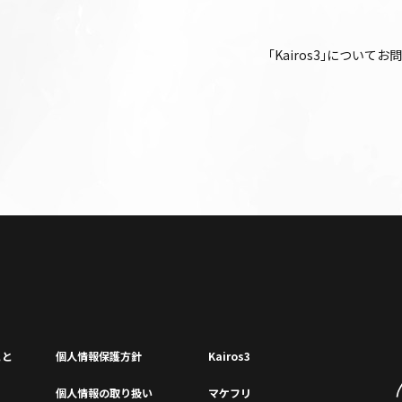
｢Kairos3｣について
こと
個⼈情報保護⽅針
Kairos3
個⼈情報の取り扱い
マケフリ