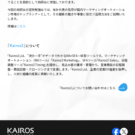
てることを目的として向研会に参加しております。
今回の向研会の定例勉強会では、当社代表の佐宗が国内マーケティングオートメーショ
ン市場のトップランナーとして、その最新の動きや事業に役立つ活用方法をご説明いた
します。
詳細は
こちら
｢
Kairos3
｣について
｢Kairos3｣は、"次の一手"がデータでわかるMA+SFA一体型ツールです。マーケティング
オートメーション（MAツール）｢Kairos3 Marketing｣、SFAツール｢Kairos3 Sales｣、日程
調整ツール｢Kairos3 Timing｣を提供し、見込み客の獲得・管理から、営業商談の日程調
整・商談記録・クロージングまで支援します。｢Kairos3｣は、企業の営業DX推進を後押し
し、人材と組織の成長に貢献いたします。
｢Kairos3｣についてお問い合わせはこちら