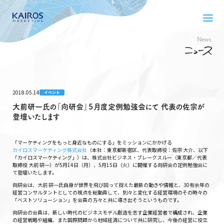
News
2018.05.14
イベント
大前研一氏の「向研会」５月度定例勉強会にて 代表の佐宗が
登壇いたします
「マーケティングをもっと身近なものにする」をミッションにかかげる
カイロスマーケティング株式会社
（本社：東京都新宿区、代表取締役：佐宗 大介、以下
「カイロスマーケティング」）は、株式会社ビジネス・ブレークスルー（東京都／代表
取締役 大前 研一）が5月14日（月）、5月15日（火）に開催する向研会の定例勉強会に
て登壇いたします。
向研会は、大前 研一氏自身が世界を飛び回って捉えた最新の動きや情報と、30有余年の
経営コンサルタントとしての視点を総動員して、刻々と変化する経営環境のその時々の
「ベストソリューション」を会員の方々と共に導き出そうというものです。
向研会の会員は、新しい時代のビジネスモデル創造を志す企業経営者で構成され、企業
の経営戦略や組織、また国際問題から地域経済について共に研究し、今後の経営に役立