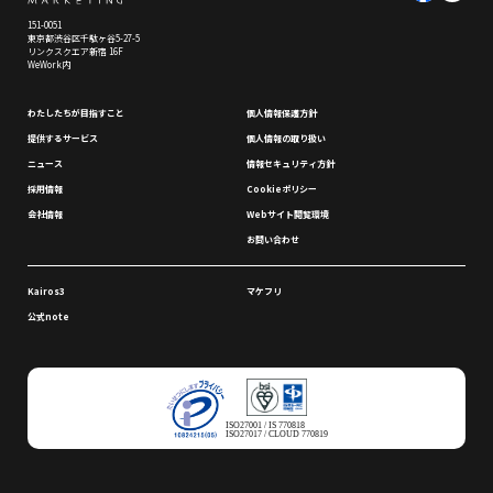
151-0051
東京都渋谷区千駄ヶ谷5-27-5
リンクスクエア新宿 16F
WeWork内
わたしたちが⽬指すこと
個⼈情報保護⽅針
提供するサービス
個⼈情報の取り扱い
ニュース
情報セキュリティ⽅針
採⽤情報
Cookieポリシー
会社情報
Webサイト閲覧環境
お問い合わせ
Kairos3
マケフリ
公式note
ISO27001 / IS 770818
ISO27017 / CLOUD 770819