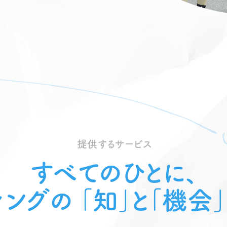
提
供
す
る
サ
ー
ビ
ス
すべてのひとに、
ィングの
｢知｣と｢機会