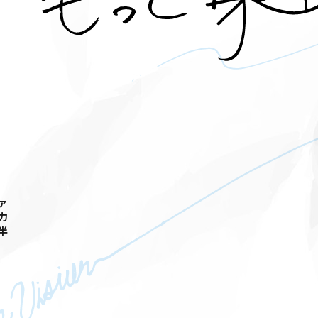
ァ
力
半