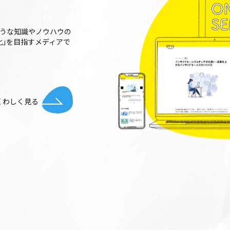
うな知識やノウハウの
化｣を⽬指すメディアで
くわしく⾒る