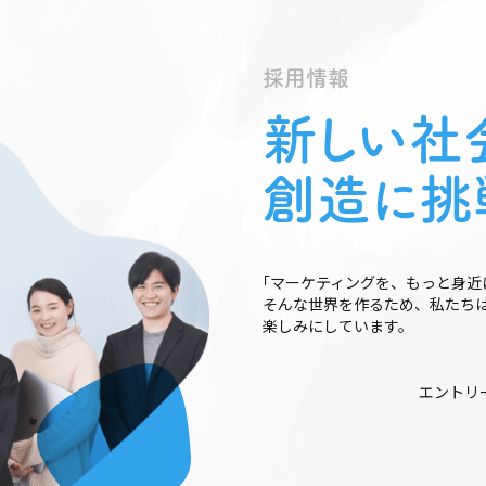
採
⽤
情
報
新しい社
創造に挑
｢マーケティングを、もっと⾝近
そんな世界を作るため、私たち
楽しみにしています。
エントリ