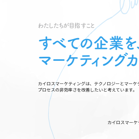
わ
た
し
た
ち
が
⽬
指
す
こ
と
すべての企業を
マーケティングカ
カイロスマーケティングは、テクノロジーとマーケ
プロセスの⾮効率さを改善したいと考えています。
カイロスマーケ