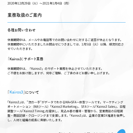
2020年12月29日（火）〜2021年1月4日（月）
業務取扱のご案内
各種お問い合わせ
休業期間中は、メールやお電話等でのお問い合わせに対するご返答が休止となります。
休業期間中にいただきましたお問合せにつきましては、1月5日（火）以降、順次対応さ
せていただきます。
「Kairos3」サポート業務
休業期間中は、「Kairos3」のサポート業務を休止させていただきます。
ご不便をお掛け致しますが、何卒ご理解、ご了承のほどお願い申し上げます。
｢
Kairos3
｣について
｢Kairos3｣は、"次の一手"がデータでわかるMA+SFA一体型ツールです。マーケティング
オートメーション（MAツール）｢Kairos3 Marketing｣、SFAツール｢Kairos3 Sales｣、日程
調整ツール｢Kairos3 Timing｣を提供し、見込み客の獲得・管理から、営業商談の日程調
整・商談記録・クロージングまで支援します。｢Kairos3｣は、企業の営業DX推進を後押し
し、人材と組織の成長に貢献いたします。