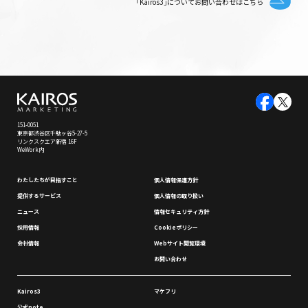
｢Kairos3｣についてお問い合わせはこちら
151-0051
東京都渋谷区千駄ヶ谷5-27-5
リンクスクエア新宿 16F
WeWork内
わたしたちが⽬指すこと
個⼈情報保護⽅針
提供するサービス
個⼈情報の取り扱い
ニュース
情報セキュリティ⽅針
採⽤情報
Cookieポリシー
会社情報
Webサイト閲覧環境
お問い合わせ
Kairos3
マケフリ
公式note