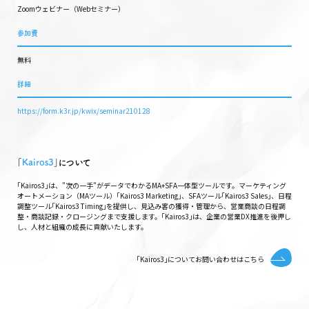
Zoomウェビナー（Webセミナー）
参加費
無料
詳細
https://form.k3r.jp/kwix/seminar210128
｢
Kairos3
｣について
｢Kairos3｣は、"次の一手"がデータでわかるMA+SFA一体型ツールです。マーケティング
オートメーション（MAツール）｢Kairos3 Marketing｣、SFAツール｢Kairos3 Sales｣、日程
調整ツール｢Kairos3 Timing｣を提供し、見込み客の獲得・管理から、営業商談の日程調
整・商談記録・クロージングまで支援します。｢Kairos3｣は、企業の営業DX推進を後押し
し、人材と組織の成長に貢献いたします。
｢Kairos3｣についてお問い合わせはこちら