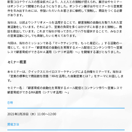
新型コロナウイルスの感染拡大により、人と人との接触が控えられ、展示会やセミナー
はオンラインで開催されるようになりました。オンライン展示会やセミナーから営業案
件を生み出すためには、参加いただいたお客さまに継続して接触し、商談をつくる必要
があります。
当社は、以前よりシナリオメールを活用することで、顧客接触の自動化を取り入れた営
業活動をしています。それにより、営業の負荷を多くはかけずにお客さまと接触し、商
談を創出しています。これまで当社が培ってきたノウハウを提供することで、みなさま
の営業活動に少しでも貢献したいと考えております。
今回は、当社のミッションである「マーケティングを、もっと身近に。」する活動の一
環として、セミナー「顧客育成の自動化を実現するメール配信とコンテンツ作り〜営業
レスで顧客育成ができるＭＡ運用（シナリオ活用）〜」を開催する運びとなりました。
セミナー概要
本セミナーは、クイックスとカイロスマーケティングによる共催セミナーです。当社は
「営業の標準化で商談数を改善！MAを活用した自動営業とは？」をテーマにお話ししま
す。
セミナー名：「顧客育成の自動化を実現するメール配信とコンテンツ作り〜営業レスで
顧客育成ができるMA運用（シナリオ活用）〜」
日時
2021年1月28日（木）11:00〜12:00
開催方法