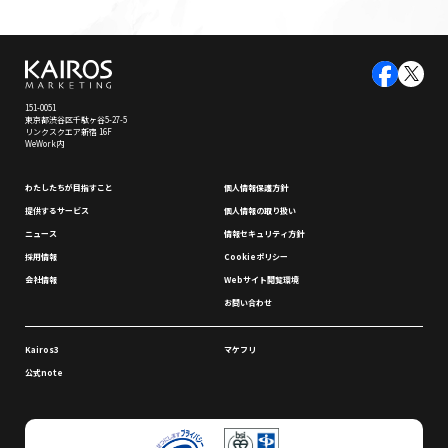
151-0051
東京都渋谷区千駄ヶ谷5-27-5
リンクスクエア新宿 16F
WeWork内
わたしたちが⽬指すこと
個⼈情報保護⽅針
提供するサービス
個⼈情報の取り扱い
ニュース
情報セキュリティ⽅針
採⽤情報
Cookieポリシー
会社情報
Webサイト閲覧環境
お問い合わせ
Kairos3
マケフリ
公式note