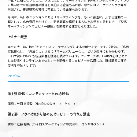
中止・延期となりました。状況に応じて、マーケティング予算をデジタルマーケティング
に集中させた新規顧客の獲得を実施する企業もあれば、なかにはマーケティング予算が
削減され、新規顧客の獲得に苦戦している企業もあります。
今回は、当社のミッションである「マーケティングを、もっと身近に。」する活動の一
環として、広告費用をかけずに、新規顧客を獲得する方法をお伝えするセミナー「SNS
マーケティング×ウェビナー講座」を開催する運びとなりました。
セミナー概要
本セミナーは、HeaRとカイロスマーケティングによる共催セミナーです。2社は、「広告
宣伝費なし」「外注なし」さらに「ネームバリューなし」という条件にもかかわらず、
コロナ禍においても新規顧客を獲得し続けています。セミナーでは、Twitterをはじめと
したSNSやオンライン上でセミナーを開催するウェビナーを活用した、新規顧客の獲得
方法をお伝えします。
プログラム
第1部 SNS×コンテンツマーケの必勝法
講師：半田 恵清良（HeaR株式会社 マーケター）
第２部 ノウハウ0から始める、ウェビナーの作り方講座
講師：近藤 裕美（カイロスマーケティング株式会社 コンサルタント）