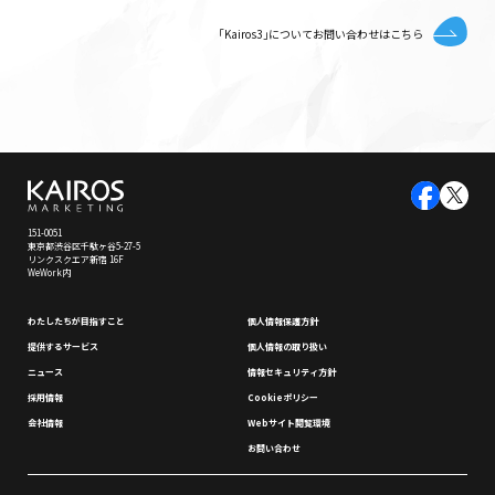
｢Kairos3｣についてお問い合わせはこちら
151-0051
東京都渋谷区千駄ヶ谷5-27-5
リンクスクエア新宿 16F
WeWork内
わたしたちが⽬指すこと
個⼈情報保護⽅針
提供するサービス
個⼈情報の取り扱い
ニュース
情報セキュリティ⽅針
採⽤情報
Cookieポリシー
会社情報
Webサイト閲覧環境
お問い合わせ