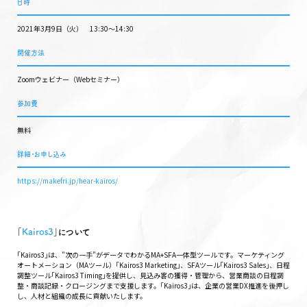
日時
2021年3月9日（火） 13:30〜14:30
開催方法
Zoomウェビナー（Webセミナー）
参加費
無料
詳細・お申し込み
https://makefri.jp/hear-kairos/
｢
Kairos3
｣について
｢Kairos3｣は、"次の一手"がデータでわかるMA+SFA一体型ツールです。マーケティング
オートメーション（MAツール）｢Kairos3 Marketing｣、SFAツール｢Kairos3 Sales｣、日程
調整ツール｢Kairos3 Timing｣を提供し、見込み客の獲得・管理から、営業商談の日程調
整・商談記録・クロージングまで支援します。｢Kairos3｣は、企業の営業DX推進を後押し
し、人材と組織の成長に貢献いたします。