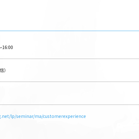
16:00
配信）
g.net/lp/seminar/ma/customerexperience