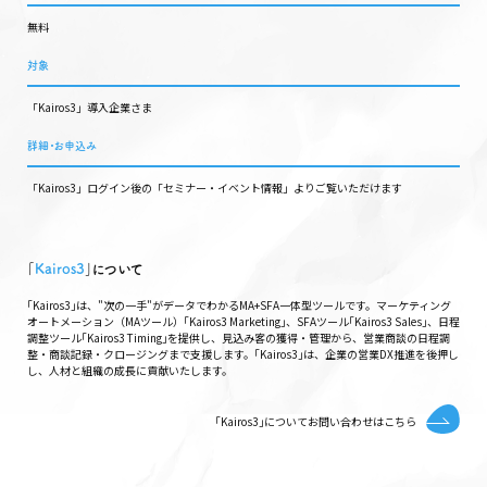
無料
対象
「Kairos3」導入企業さま
詳細・お申込み
「Kairos3」ログイン後の「セミナー・イベント情報」よりご覧いただけます
｢
Kairos3
｣について
｢Kairos3｣は、"次の一手"がデータでわかるMA+SFA一体型ツールです。マーケティング
オートメーション（MAツール）｢Kairos3 Marketing｣、SFAツール｢Kairos3 Sales｣、日程
調整ツール｢Kairos3 Timing｣を提供し、見込み客の獲得・管理から、営業商談の日程調
整・商談記録・クロージングまで支援します。｢Kairos3｣は、企業の営業DX推進を後押し
し、人材と組織の成長に貢献いたします。
｢Kairos3｣についてお問い合わせはこちら