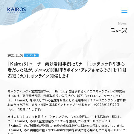
News
2022.11.08
イベント
「Kairos3」ユーザー向け活用事例セミナー「コンテンツ作り初心
者だった私が、メルマガ開封率5ポイントアップさせるまで」を11月
22日（火）にオンライン開催します
マーケティング・営業支援ツール「Kairos3」を提供するカイロスマーケティング株式会
社（本社：東京都渋谷区、代表取締役：佐宗 大介、以下「カイロスマーケティング」）
は、「Kairos3」を導入している企業を対象とした活用事例セミナー「コンテンツ作り初
心者だった私が、メルマガ開封率5ポイントアップさせるまで」を2022年11月22日
（火）に開催いたします。
当社のミッションである「マーケティングを、もっと身近に。」する活動の一環とし
て、「Kairos3」の導入企業限定のセミナーを開催しています。セミナーには
「Kairos3」のご利用者が登壇し、自身の成功体験やお悩みをお話しいただいています。
「Kairos3」のご利用者が抱えやすい課題や問題を解決できる場としてご好評いただいて