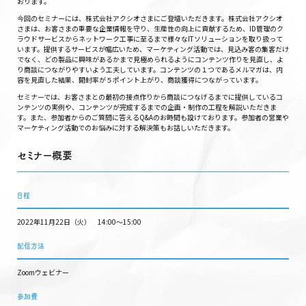
おります。
今回のセミナーには、株式会社アクシオさまにご登壇いただきます。株式会社アクシオ
さまは、お客さまの重要な企業情報を守り、生産性の向上に貢献するため、ID管理のク
ラウドサービスからネットワーク工事に至るまで様々なITソリューションを取り扱って
います。提供するサービスが幅広いため、マーケティング活動では、見込み客の集客だけ
でなく、どの製品に興味があるかまで見極められるようにコンテンツ作りを見直し、よ
り商談につながりやすいよう工夫しています。コンテンツの１つであるメルマガは、内
容を見直した結果、開封率が５ポイント上がり、商談獲得につながっています。
セミナーでは、お客さまとの最初の接点作りから商談につなげるまでに提供しているコ
ンテンツの実例や、コンテンツが完成するまでの企画・制作の工程を解説いただきま
す。また、参加者からのご質問に答えるQ&Aのお時間も設けております。参加者の営業や
マーケティング活動でのお悩みに対する解決策もお話しいただきます。
セミナー概要
日程
2022年11月22日（火） 14:00〜15:00
配信方法
Zoomウェビナー
参加費