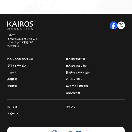
151-0051
東京都渋谷区千駄ヶ谷5-27-5
リンクスクエア新宿 16F
WeWork内
わたしたちが⽬指すこと
個⼈情報保護⽅針
提供するサービス
個⼈情報の取り扱い
ニュース
情報セキュリティ⽅針
採⽤情報
Cookieポリシー
会社情報
Webサイト閲覧環境
お問い合わせ
Kairos3
マケフリ
公式note