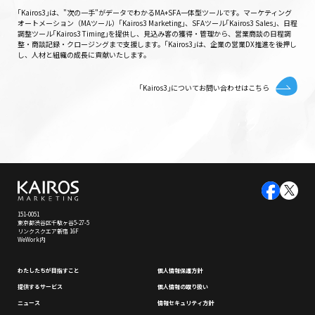
｢Kairos3｣は、"次の一手"がデータでわかるMA+SFA一体型ツールです。マーケティング
オートメーション（MAツール）｢Kairos3 Marketing｣、SFAツール｢Kairos3 Sales｣、日程
調整ツール｢Kairos3 Timing｣を提供し、見込み客の獲得・管理から、営業商談の日程調
整・商談記録・クロージングまで支援します。｢Kairos3｣は、企業の営業DX推進を後押し
し、人材と組織の成長に貢献いたします。
｢Kairos3｣についてお問い合わせはこちら
151-0051
東京都渋谷区千駄ヶ谷5-27-5
リンクスクエア新宿 16F
WeWork内
わたしたちが⽬指すこと
個⼈情報保護⽅針
提供するサービス
個⼈情報の取り扱い
ニュース
情報セキュリティ⽅針