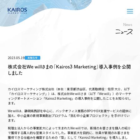
News
2023.05.19
お知らせ
株式会社We willさまの「Kairos3 Marketing」導入事例を公開
しました
カイロスマーケティング株式会社（本社：東京都渋谷区、代表取締役：佐宗 大介、以下
「カイロスマーケティング」）は、株式会社We willさま（以下「We will」）のマーケテ
ィングオートメーション「Kairos3 Marketing」の導入事例を公開したことをお知らせし
ます。
We willは、静岡県西部を中心に、バックオフィス業務のBPOやDX支援サービスの提供に
加え、中小企業の新規事業創出プログラム「挑む中小企業プロジェクト」を手がけてい
ます。
税理士法人からの事業拡大によって生まれたWe willでは、新規のお客さまを個人の紹介
で獲得する属人的な営業スタイルでした。事業拡大を目的に、社員が新規のお客さまを
獲得できる仕組みを構築するための「型」として「Kairos3 Marketing」を導入しまし