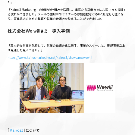
た。
「Kairos3 Marketing」の機能の枠組みを活用し、集客から営業までにお客さまと接触す
る流れができました。メールの開封率やセミナーの参加者数などのKPI測定も可能にな
り、事業拡大のための集客や営業の仕組みを整えることができました。
株式会社We willさま 導入事例
「属人的な営業を脱却して、営業の仕組み化に着手。事業のスケールと、新規事業立上
げ見通しも見えてきた。」
https://www.kairosmarketing.net/kairos3/showcase/wewill
｢
Kairos3
｣について