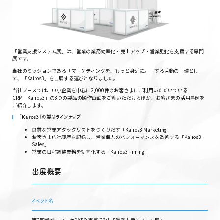
「営業支援システム展」は、営業の業務効率化・売上アップ・営業強化を支援する専門
展です。
当社のミッションである「マーケティングを、もっと身近に。」する活動の一環とし
て、「Kairos3」を出展する運びとなりました。
当社ブースでは、中小企業を中心に2,000件のお客さまにご利用いただいている
CRM「Kairos3」の3つの製品の操作画面をご覧いただけるほか、お客さまの活用事例を
ご紹介します。
「Kairos3」の製品ラインナップ
良質な営業アタックリストをつくりだす「Kairos3 Marketing」
お客さま応対履歴を記録し、営業個人のパフォーマンスを改善する「Kairos3
Sales」
営業の日程調整業務を効率化する「Kairos3 Timing」
出展概要
イベント名
第2回営業・マーケDXPO 東京’23内「営業支援システム展」