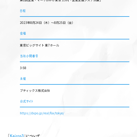
日程
2023年8月24日（木）〜8月25日（金）
会場
東京ビッグサイト 東7ホール
当社小間番号
3-58
主催
ブティックス株式会社
公式サイト
https://dxpo.jp/real/fox/tokyo/
｢
Kairos3
｣について