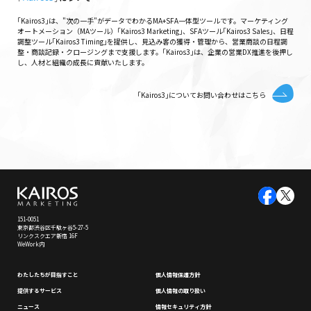
｢Kairos3｣は、"次の一手"がデータでわかるMA+SFA一体型ツールです。マーケティング
オートメーション（MAツール）｢Kairos3 Marketing｣、SFAツール｢Kairos3 Sales｣、日程
調整ツール｢Kairos3 Timing｣を提供し、見込み客の獲得・管理から、営業商談の日程調
整・商談記録・クロージングまで支援します。｢Kairos3｣は、企業の営業DX推進を後押し
し、人材と組織の成長に貢献いたします。
｢Kairos3｣についてお問い合わせはこちら
151-0051
東京都渋谷区千駄ヶ谷5-27-5
リンクスクエア新宿 16F
WeWork内
わたしたちが⽬指すこと
個⼈情報保護⽅針
提供するサービス
個⼈情報の取り扱い
ニュース
情報セキュリティ⽅針