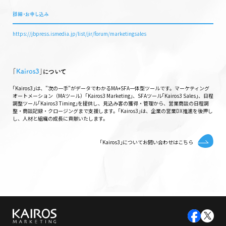
詳細・お申し込み
https://jbpress.ismedia.jp/list/jir/forum/marketingsales
｢
Kairos3
｣について
｢Kairos3｣は、"次の一手"がデータでわかるMA+SFA一体型ツールです。マーケティング
オートメーション（MAツール）｢Kairos3 Marketing｣、SFAツール｢Kairos3 Sales｣、日程
調整ツール｢Kairos3 Timing｣を提供し、見込み客の獲得・管理から、営業商談の日程調
整・商談記録・クロージングまで支援します。｢Kairos3｣は、企業の営業DX推進を後押し
し、人材と組織の成長に貢献いたします。
｢Kairos3｣についてお問い合わせはこちら