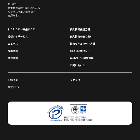
151-0051
東京都渋谷区千駄ヶ谷5-27-5
リンクスクエア新宿 16F
WeWork内
わたしたちが⽬指すこと
個⼈情報保護⽅針
提供するサービス
個⼈情報の取り扱い
ニュース
情報セキュリティ⽅針
採⽤情報
Cookieポリシー
会社情報
Webサイト閲覧環境
お問い合わせ
Kairos3
マケフリ
公式note
ISO27001 / IS 770818
ISO27017 / CLOUD 770819