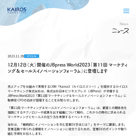
News
2023.11.29
イベント
12月12日（火）開催のJBpress World2023「第11回 マーケティ
ング＆セールスイノベーションフォーラム」に登壇します
売上アップを仕組みで実現するCRM「Kairos3（カイロススリー）」を提供するカイロス
マーケティング株式会社は、株式会社日本ビジネスプレス（JBPress）が主催する
JBPress World2023「第11回 マーケティング＆セールスイノベーションフォーラム」に
取締役 CPOの白井が登壇することをお知らせします。
「第11回 マーケティング＆セールスイノベーションフォーラム」は、顧客との関係性を
強固にするテクノロジーや成果を出す組織について触れ、これからの時代に求められる
マーケティングとセールスの在り方を考察するイベントです。
当社は、「継続的にイノベーションを生む営業DX手法とは？」をテーマに講演します。
営業活動で得られる情報をイノベーションに役立てるための、営業DXのポイントや取り
組む手順をお伝えします。