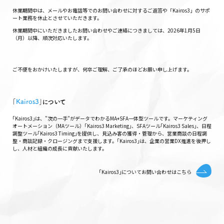
休業期間中は、メールやお電話等でのお問い合わせに対するご返答や「Kairos3」のサポ
ート業務を休止とさせていただきます。
休業期間中にいただきましたお問い合わせやご連絡につきましては、2026年1月5日
（月）以降、順次対応いたします。
ご不便をおかけいたしますが、何卒ご理解、ご了承のほどお願い申し上げます。
｢
Kairos3
｣について
｢Kairos3｣は、"次の一手"がデータでわかるMA+SFA一体型ツールです。マーケティング
オートメーション（MAツール）｢Kairos3 Marketing｣、SFAツール｢Kairos3 Sales｣、日程
調整ツール｢Kairos3 Timing｣を提供し、見込み客の獲得・管理から、営業商談の日程調
整・商談記録・クロージングまで支援します。｢Kairos3｣は、企業の営業DX推進を後押し
し、人材と組織の成長に貢献いたします。
｢Kairos3｣についてお問い合わせはこちら