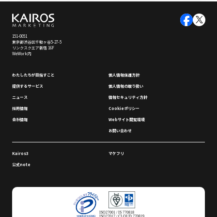
151-0051
東京都渋谷区千駄ヶ谷5-27-5
リンクスクエア新宿 16F
WeWork内
わたしたちが⽬指すこと
個⼈情報保護⽅針
提供するサービス
個⼈情報の取り扱い
ニュース
情報セキュリティ⽅針
採⽤情報
Cookieポリシー
会社情報
Webサイト閲覧環境
お問い合わせ
Kairos3
マケフリ
公式note
ISO27001 / IS 770818
ISO27017 / CLOUD 770819