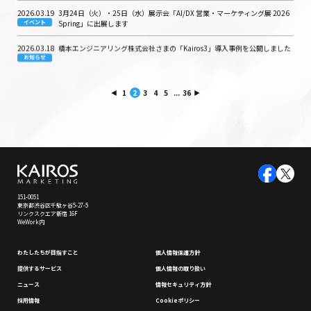
2026.03.19
3月24日（火）・25日（水）展示会「AI/DX 営業・マーケティング展 2026
イベント
Spring」に出展します
2026.03.18
橋本エンジニアリング株式会社さまの「Kairos3」導入事例を公開しました
お知らせ
1
2
3
4
5
...
36
151-0051
東京都渋谷区千駄ヶ谷5-27-5
リンクスクエア新宿 16F
WeWork内
わたしたちが⽬指すこと
個⼈情報保護⽅針
提供するサービス
個⼈情報の取り扱い
ニュース
情報セキュリティ⽅針
採⽤情報
Cookieポリシー