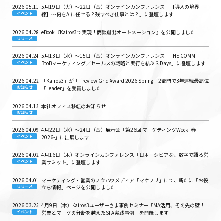
2026.05.11
5月19日（火）〜22日（金）オンラインカンファレンス「【導入の境界
イベント
線】～何をAIに任せる？残すべき仕事とは？」に登壇します
2026.04.28
eBook『Kairos3で実現！商談創出オートメーション』を公開しました
リリース
2026.04.24
5月13日（水）〜15日（金）オンラインカンファレンス「THE COMMIT
イベント
BtoBマーケティング／セールスの戦略と実行を結ぶ３Days」に登壇します
2026.04.22
「Kairos3」が「ITreview Grid Award 2026 Spring」2部門で3年連続最高位
お知らせ
「Leader」を受賞しました
2026.04.13
本社オフィス移転のお知らせ
お知らせ
2026.04.09
4月22日（水）〜24日（金）展示会「第26回 マーケティングWeek -春
イベント
2026-」に出展します
2026.04.02
4月16日（木）オンラインカンファレンス「日本一シビアな、数字で語る営
イベント
業サミット」に登壇します
2026.04.01
マーケティング・営業のノウハウメディア「マケフリ」にて、新たに「お役
リリース
立ち情報」ページを公開しました
2026.03.25
4月9日（木）Kairos3ユーザーさま事例セミナー「MA活用、その先の壁！
イベント
営業とマーケの分断を越えたSFA実践事例」を開催します