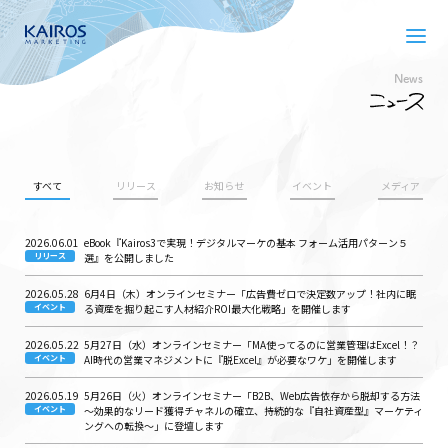
News
すべて
リリース
お知らせ
イベント
メディア
2026.06.01
eBook『Kairos3で実現！デジタルマーケの基本 フォーム活用パターン５
リリース
選』を公開しました
2026.05.28
6月4日（木）オンラインセミナー「広告費ゼロで決定数アップ！社内に眠
イベント
る資産を掘り起こす人材紹介ROI最大化戦略」を開催します
2026.05.22
5月27日（水）オンラインセミナー「MA使ってるのに営業管理はExcel！？
イベント
AI時代の営業マネジメントに『脱Excel』が必要なワケ」を開催します
2026.05.19
5月26日（火）オンラインセミナー「B2B、Web広告依存から脱却する方法
イベント
～効果的なリード獲得チャネルの確立、持続的な『自社資産型』マーケティ
ングへの転換～」に登壇します