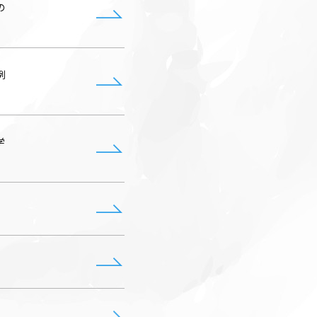
の
例
学