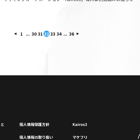
1
...
30
31
32
33
34
...
36
こと
個⼈情報保護⽅針
Kairos3
個⼈情報の取り扱い
マケフリ