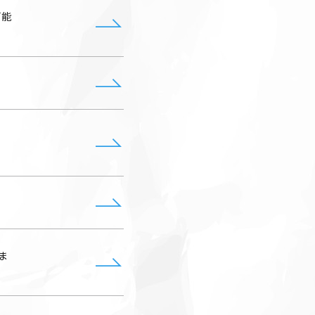
可能
n
ま