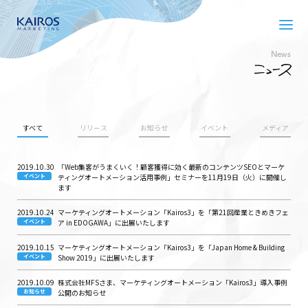
News
すべて
リリース
お知らせ
イベント
メディア
2019.10.30
「Web集客がうまくいく！顧客獲得に効く最新のコンテンツSEOとマーケ
イベント
ティングオートメーション活用事例」セミナーを11月19日（火）に開催し
ます
2019.10.24
マーケティングオートメーション「Kairos3」を「第21回産業ときめきフェ
イベント
ア in EDOGAWA」に出展いたします
2019.10.15
マーケティングオートメーション「Kairos3」を「Japan Home & Building
イベント
Show 2019」に出展いたします
2019.10.09
株式会社MFSさま、マーケティングオートメーション「Kairos3」導入事例
お知らせ
公開のお知らせ