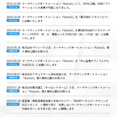
2019.10.08
マーケティングオートメーション「Kairos3」にて、APIを公開。外部アプリ
リリース
ケーションとの連携が可能になりました。
2019.10.04
マーケティングオートメーション「Kairos3」を「第20回ビジネスフェア」
イベント
に出展いたします
2019.09.24
マーケティングオートメーション「Kairos3」を第9回 Web&デジタルマーケ
イベント
ティングEXPO 秋 in 幕張メッセ 10月23日（水）〜25日（金）に出展
いたします
2019.09.18
株式会社サイシードさま、マーケティングオートメーション「Kairos3」導
お知らせ
入事例公開のお知らせ
2019.09.10
マーケティングオートメーション「Kairos3」を「中小企業テクノフェアin
イベント
九州2019」に出展いたします
2019.08.07
株式会社アキュラホーム浜松支店さま、マーケティングオートメーション
お知らせ
「Kairos3」導入事例公開のお知らせ
2019.07.29
株式会社駒沢建工（キャロットホーム）さま、マーケティングオートメーシ
お知らせ
ョン「Kairos3」導入事例公開のお知らせ
2019.07.26
経営者・販促営業担当者さま向けセミナー「BtoBデジタルマーケティング
イベント
のエッセンス 〜事例で学ぶ 失敗しないマーケティングオートメーション
の始め方〜」を９月５日（木）に開催します