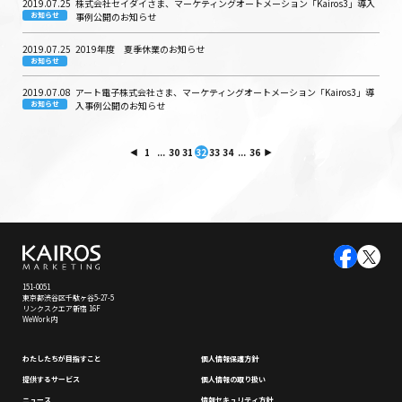
2019.07.25
株式会社セイダイさま、マーケティングオートメーション「Kairos3」導入
お知らせ
事例公開のお知らせ
2019.07.25
2019年度 夏季休業のお知らせ
お知らせ
2019.07.08
アート電子株式会社さま、マーケティングオートメーション「Kairos3」導
お知らせ
入事例公開のお知らせ
1
...
30
31
32
33
34
...
36
151-0051
東京都渋谷区千駄ヶ谷5-27-5
リンクスクエア新宿 16F
WeWork内
わたしたちが⽬指すこと
個⼈情報保護⽅針
提供するサービス
個⼈情報の取り扱い
ニュース
情報セキュリティ⽅針