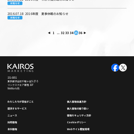
お知らせ
2016.07.18
2016年度 夏季休暇のお知らせ
お知らせ
1
...
32
33
34
35
36
151-0051
東京都渋谷区千駄ヶ谷5-27-5
リンクスクエア新宿 16F
WeWork内
わたしたちが⽬指すこと
個⼈情報保護⽅針
提供するサービス
個⼈情報の取り扱い
ニュース
情報セキュリティ⽅針
採⽤情報
Cookieポリシー
会社情報
Webサイト閲覧環境