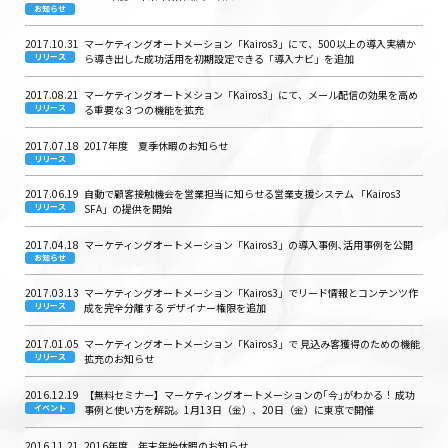
お知らせ
2017.10.31
マーケティングオートメーション「Kairos3」にて、500以上の導入実績か
リリース
ら導き出した成功活用を初期設定できる「導入ナビ」を追加
2017.08.21
マーケティングオートメション「Kairos3」にて、メール配信の効果を高め
リリース
る重要な３つの機能を拡充
2017.07.18
2017年度 夏季休暇のお知らせ
リリース
2017.06.19
自動で顧客接触機会を営業担当に知らせる営業支援システム 「Kairos3
リリース
SFA」の提供を開始
2017.04.18
マーケティングオートメーション「Kairos3」の導入事例､活用事例を公開
お知らせ
2017.03.13
マーケティングオートメーション「Kairos3」でリード情報とコンテンツ作
リリース
成を完全分離する デザイナー権限を追加
2017.01.05
マーケティングオートメーション「Kairos3」で 見込み客獲得のための機能
リリース
拡充のお知らせ
2016.12.19
【無料セミナー】マーケティングオートメーションの｢今｣がわかる！ 成功
イベント
事例と使い方を解説。1月13日（金）、20日（金）に東京で開催
2016.11.21
2016年度 年末年始休暇のお知らせ