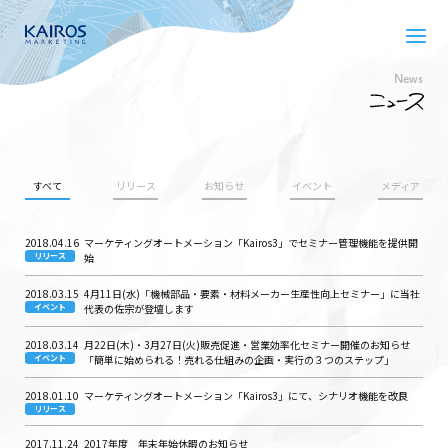
News
すべて
リリース
お知らせ
イベント
メディア
2018.04.16
マーケティングオートメーション「Kairos3」でセミナー管理機能を提供開
リリース
始
2018.03.15
4月11日(水)「機械部品・要素・材料メーカー生産性向上セミナー」に当社
イベント
代表の佐宗が登壇します
2018.03.14
月22日(木)・3月27日(火)販売促進・営業効率化セミナー開催のお知らせ
イベント
「簡単に始められる！売れる仕組みの企画・実行の３つのステップ」
2018.01.10
マーケティングオートメーション「Kairos3」にて、シナリオ機能を改良
リリース
2017.11.24
2017年度 年末年始休暇のお知らせ