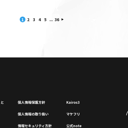
1
2
3
4
5
...
36
こと
個⼈情報保護⽅針
Kairos3
個⼈情報の取り扱い
マケフリ
情報セキュリティ⽅針
公式note