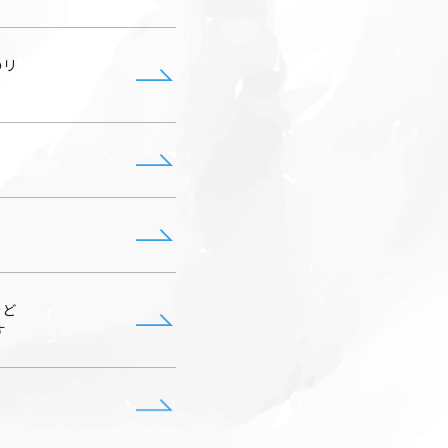
のリ
をど
す