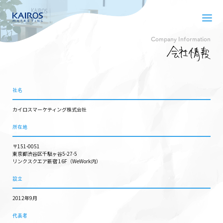
Company Information
社名
カイロスマーケティング株式会社
所在地
〒151-0051
東京都渋谷区千駄ヶ谷5-27-5
リンクスクエア新宿 16F（WeWork内）
設⽴
2012年9⽉
代表者