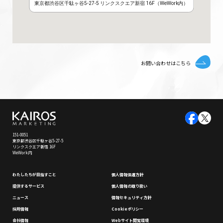
東京都渋谷区千駄ヶ谷5-27-5 リンクスクエア新宿 16F（WeWork内）
お問い合わせはこちら
151-0051
東京都渋谷区千駄ヶ谷5-27-5
リンクスクエア新宿 16F
WeWork内
わたしたちが⽬指すこと
個⼈情報保護⽅針
提供するサービス
個⼈情報の取り扱い
ニュース
情報セキュリティ⽅針
採⽤情報
Cookieポリシー
会社情報
Webサイト閲覧環境