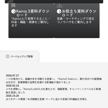
Kairos 3資料ダウン
お役立ち資料ダウン
ロード
ロード
｢Kairos 3｣で実現できること・
営業・マーケティングで役立
料金・機能・実績をご案内し
つノウハウをご案内します
ます
バージョンアップ情報
2026.07.27
一つの接点から、組織全体を攻略する営業へ。「Kairos3 Sales｣に、取引先内での提案機
会を広げ、営業情報の活用を支援する新機能が加わりました
2026.03.16
メモを資産に。｢Kairos3｣はAI入力を進化させ、階層管理、キャンペーンラベルなど新機
能を追加しました
2025.10.20
はぐれデータ撲滅！社内情報を営業･マーケに活かす拡張CRM機能を充実化