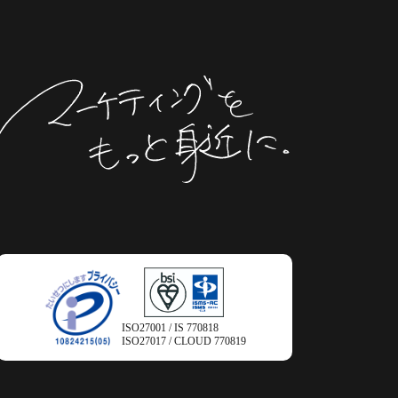
ISO27001 / IS 770818
ISO27017 / CLOUD 770819