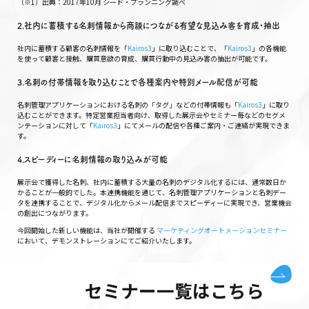
（※1）出典：2017年10月 シード・プランニング調べ
2.社内に蓄積する名刺情報から商談につながる有望な見込み客を育成・抽出
社内に蓄積する顧客の名刺情報を「
Kairos3
」に取り込むことで、「
Kairos3
」の各機能
を使って顧客と接触、購買意欲の育成、購買行動中の見込み客の抽出が可能です。
3.名刺の付帯情報を取り込むことで各種案内や特別メール配信が可能
名刺管理アプリケーションにおける名刺の「タグ」などの付帯情報も「
Kairos3
」に取り
込むことができます。特定営業担当者向け、取得した展示会やセミナー毎などのセグメ
ンテーションに対して「
Kairos3
」にてメールの配信や各種ご案内・ご連絡が実現できま
す。
4.スピーディーに名刺情報の取り込みが可能
展示会で獲得した名刺、社内に蓄積する大量の名刺のデジタル化するには、通常数日か
かることが一般的でした。本連携機能を通じて、名刺管理アプリケーションと名刺デー
タを連携することで、デジタル化からメール配信までスピーディーに実現でき、営業機会
の創出につながります。
今回開始した新しい機能は、当社が開催する
マーケティングオートメーションセミナー
において、デモンストレーションにてご紹介いたします。
セミナー一覧はこちら