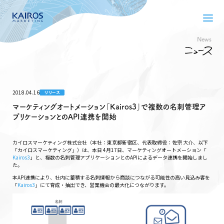
News
2018.04.16
リリース
マーケティングオートメーション「Kairos3」で複数の名刺管理ア
プリケーションとのAPI連携を開始
カイロスマーケティング株式会社（本社：東京都新宿区、代表取締役：佐宗 大介、以下
「カイロスマーケティング」）は、本日 4月17日、マーケティングオートメーション「
Kairos3
」と、複数の名刺管理アプリケーションとのAPIによるデータ連携を開始しまし
た。
本API連携により、社内に蓄積する名刺情報から商談につながる可能性の高い見込み客を
「
Kairos3
」にて育成・抽出でき、営業機会の最大化につながります。