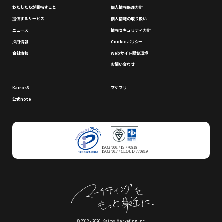
わたしたちが⽬指すこと
個⼈情報保護⽅針
提供するサービス
個⼈情報の取り扱い
ニュース
情報セキュリティ⽅針
採⽤情報
Cookieポリシー
会社情報
Webサイト閲覧環境
お問い合わせ
Kairos3
マケフリ
公式note
ISO27001 / IS 770818
ISO27017 / CLOUD 770819
© 2012 - 2026. Kairos Marketing Inc.