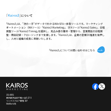
｢
Kairos3
｣について
｢Kairos3｣は、"次の一手"がデータでわかるMA+SFA一体型ツールです。マーケティング
オートメーション（MAツール）｢Kairos3 Marketing｣、SFAツール｢Kairos3 Sales｣、日程
調整ツール｢Kairos3 Timing｣を提供し、見込み客の獲得・管理から、営業商談の日程調
整・商談記録・クロージングまで支援します。｢Kairos3｣は、企業の営業DX推進を後押し
し、人材と組織の成長に貢献いたします。
｢Kairos3｣についてお問い合わせはこちら
151-0051
東京都渋谷区千駄ヶ谷5-27-5
リンクスクエア新宿 16F
WeWork内