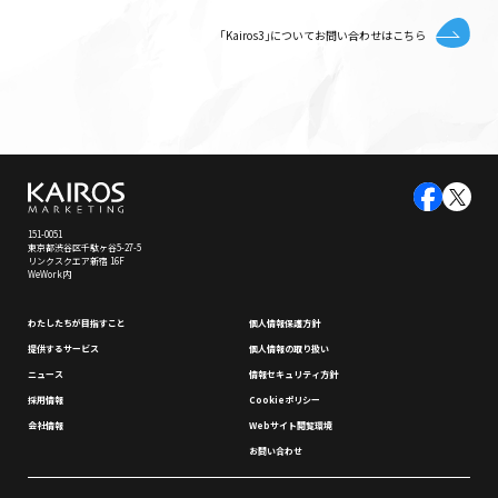
｢Kairos3｣についてお問い合わせはこちら
151-0051
東京都渋谷区千駄ヶ谷5-27-5
リンクスクエア新宿 16F
WeWork内
わたしたちが⽬指すこと
個⼈情報保護⽅針
提供するサービス
個⼈情報の取り扱い
ニュース
情報セキュリティ⽅針
採⽤情報
Cookieポリシー
会社情報
Webサイト閲覧環境
お問い合わせ