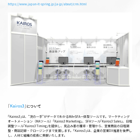
https://www.japan-it-spring.jp/ja-jp/about/crm.html
｢
Kairos3
｣について
｢Kairos3｣は、"次の一手"がデータでわかるMA+SFA一体型ツールです。マーケティング
オートメーション（MAツール）｢Kairos3 Marketing｣、SFAツール｢Kairos3 Sales｣、日程
調整ツール｢Kairos3 Timing｣を提供し、見込み客の獲得・管理から、営業商談の日程調
整・商談記録・クロージングまで支援します。｢Kairos3｣は、企業の営業DX推進を後押し
し、人材と組織の成長に貢献いたします。