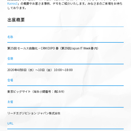
Kairos3
」の概要やお客さま事例、デモをご紹介いたします。みなさまのご来場をお待ち
しております。
出展概要
名称
第25回 セールス自動化・CRM EXPO 春（第29回Japan IT Week春 内）
会期
2020年4月8日（水）〜10日（金） 10:00〜18:00
会場
東京ビッグサイト（当社小間番号：南16-9）
主催
リードエグジビション ジャパン株式会社
URL