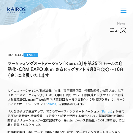
News
2020.03.12
イベント
マーケティングオートメーション「Kairos3」を第25回 セールス自
動化・CRM EXPO 春 in 東京ビッグサイト 4月8日（水）〜10日
（金）に出展いたします
カイロスマーケティング株式会社（本社：東京都新宿区、代表取締役：佐宗 大介、以下
「カイロスマーケティング」）は、4月8日（水）から３日間東京ビッグサイトにて開催
される第29回Japan IT Week春 内「第25回 セールス自動化・CRM EXPO 春」に、マーケ
ティングオートメーション「
Kairos3
」を出展いたします。
「人を増やさず受注アップ」できるマーケティングオートメーション「
Kairos3
」が備え
るSFAの新機能や機能改善による進化と成果を発表する機会として、営業活動の自動化に
関するソリューションが一堂に出展する「第25回 セールス自動化・CRM EXPO 春」に出
展する運びとなりました。
開催期間中は、当社ブース（場所：南16-9）にて、マーケティングオートメーション「