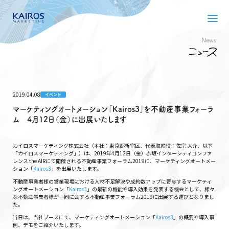
News
2019.04.08
イベント
マーケティングオートメーション「Kairos3」を不動産事業フォーラ
ム 4月12日（金）に出展いたします
カイロスマーケティング株式会社（本社：東京都新宿区、代表取締役：佐宗 大介、以下
「カイロスマーケティング」）は、2019年4月12日（金）赤坂インターシティコンファ
レンス the AIRにて開催される不動産事業フォーラム2019に、マーケティングオートメー
ション「
Kairos3
」を出展いたします。
不動産事業者様の営業現場における人材不足解決や成約数アップに寄与するマーケティ
ングオートメーション「
Kairos3
」の最新の機能や導入効果を発表する機会として、様々
な不動産事業者様が一同に会する不動産事業フォーラム2019に出展する運びとなりまし
た。
当日は、当社ブースにて、マーケティングオートメーション「
Kairos3
」の概要や導入事
例、デモをご紹介いたします。