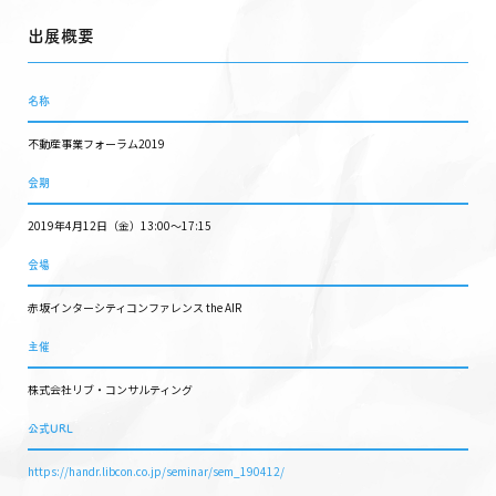
出展概要
名称
不動産事業フォーラム2019
会期
2019年4月12日（金）13:00〜17:15
会場
赤坂インターシティコンファレンス the AIR
主催
株式会社リブ・コンサルティング
公式URL
https://handr.libcon.co.jp/seminar/sem_190412/