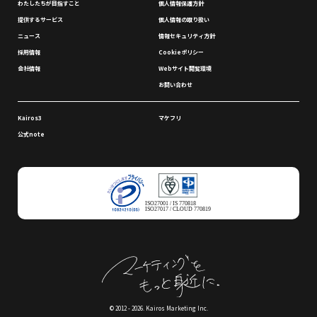
わたしたちが⽬指すこと
個⼈情報保護⽅針
提供するサービス
個⼈情報の取り扱い
ニュース
情報セキュリティ⽅針
採⽤情報
Cookieポリシー
会社情報
Webサイト閲覧環境
お問い合わせ
Kairos3
マケフリ
公式note
ISO27001 / IS 770818
ISO27017 / CLOUD 770819
© 2012 - 2026. Kairos Marketing Inc.