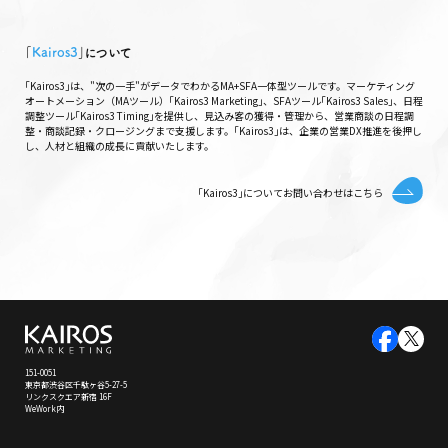
｢
Kairos3
｣について
｢Kairos3｣は、"次の一手"がデータでわかるMA+SFA一体型ツールです。マーケティング
オートメーション（MAツール）｢Kairos3 Marketing｣、SFAツール｢Kairos3 Sales｣、日程
調整ツール｢Kairos3 Timing｣を提供し、見込み客の獲得・管理から、営業商談の日程調
整・商談記録・クロージングまで支援します。｢Kairos3｣は、企業の営業DX推進を後押し
し、人材と組織の成長に貢献いたします。
｢Kairos3｣についてお問い合わせはこちら
151-0051
東京都渋谷区千駄ヶ谷5-27-5
リンクスクエア新宿 16F
WeWork内