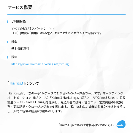
サービス概要
ご利用対象
すべてのビジネスパーソン（※）
（※）β版のご利用にはGoogle／Microsoftのアカウントが必要です。
料金
基本機能無料
詳細
https://www.kairosmarketing.net/timing
｢
Kairos3
｣について
｢Kairos3｣は、"次の一手"がデータでわかるMA+SFA一体型ツールです。マーケティング
オートメーション（MAツール）｢Kairos3 Marketing｣、SFAツール｢Kairos3 Sales｣、日程
調整ツール｢Kairos3 Timing｣を提供し、見込み客の獲得・管理から、営業商談の日程調
整・商談記録・クロージングまで支援します。｢Kairos3｣は、企業の営業DX推進を後押し
し、人材と組織の成長に貢献いたします。
｢Kairos3｣についてお問い合わせはこちら