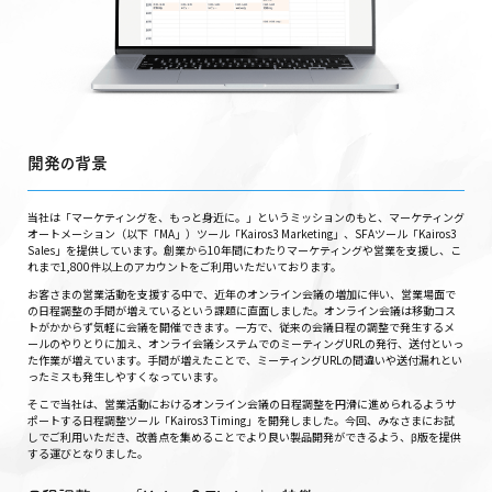
開発の背景
当社は「マーケティングを、もっと身近に。」というミッションのもと、マーケティング
オートメーション（以下「MA」）ツール「Kairos3 Marketing」、SFAツール「Kairos3
Sales」を提供しています。創業から10年間にわたりマーケティングや営業を支援し、こ
れまで1,800件以上のアカウントをご利用いただいております。
お客さまの営業活動を支援する中で、近年のオンライン会議の増加に伴い、営業場面で
の日程調整の手間が増えているという課題に直面しました。オンライン会議は移動コス
トがかからず気軽に会議を開催できます。一方で、従来の会議日程の調整で発生するメ
ールのやりとりに加え、オンライ会議システムでのミーティングURLの発行、送付といっ
た作業が増えています。手間が増えたことで、ミーティングURLの間違いや送付漏れとい
ったミスも発生しやすくなっています。
そこで当社は、営業活動におけるオンライン会議の日程調整を円滑に進められるようサ
ポートする日程調整ツール「Kairos3 Timing」を開発しました。今回、みなさまにお試
しでご利用いただき、改善点を集めることでより良い製品開発ができるよう、β版を提供
する運びとなりました。