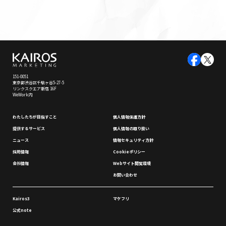
151-0051
東京都渋谷区千駄ヶ谷5-27-5
リンクスクエア新宿 16F
WeWork内
わたしたちが⽬指すこと
個⼈情報保護⽅針
提供するサービス
個⼈情報の取り扱い
ニュース
情報セキュリティ⽅針
採⽤情報
Cookieポリシー
会社情報
Webサイト閲覧環境
お問い合わせ
Kairos3
マケフリ
公式note