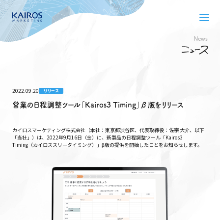
News
2022.09.20
リリース
営業の日程調整ツール「Kairos3 Timing」β版をリリース
カイロスマーケティング株式会社（本社：東京都渋谷区、代表取締役：佐宗 大介、以下
「当社」）は、2022年9月16日（金）に、新製品の日程調整ツール「Kairos3
Timing（カイロススリータイミング）」β版の提供を開始したことをお知らせします。