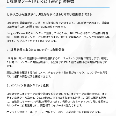
日程調整ツール「Kairos3 Timing」の特徴
１．手入力から解放され、URLを相手に送るだけで日程調整ができる
日程調整の提案者がカレンダーから候補日程を選択すると、URLが発行されます。提案者
は調整相手にURLを送るだけで日程調整が可能です。
Google／Microsoftのカレンダーと連携しているため、空いている日時からの候補日を選
択し、候補日をカレンダーに仮登録できます。並行して複数のミーティングを調整する場
合でも、ダブルブッキングを防止できます。
２．調整結果をあなたのカレンダーに自動登録
URLを受け取った調整相手が日時を選択すると、ミーティング日程が確定します。確定し
た日時がカレンダーに自動反映され、仮登録されていた他の候補日程は自動で削除され
ます。
調整の進捗を確認するためにメールチェックをする必要がなくなり、カレンダーを見る
だけで最新の調整状況を把握できます。
３．オンライン会議システムと連携
日程調整時にオンライン会議や対面などを選択します。オンライン会議の場合は、オン
ライン会議ツールZoom、Google Meet、Microsoft Teamsと連携し、日程の確定と同時
に、自動的にミーティングURLが発行されます。発行されたミーティングURLは提案者の
カレンダーに自動登録され、調整相手にもメールで送付されます。
オンライン会議ツール、メール、カレンダーのツール間の行き来を削減できます。