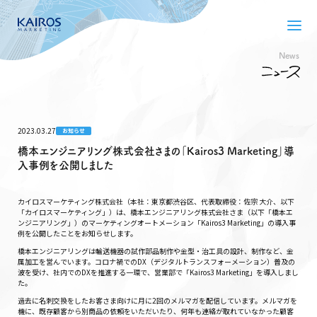
News
2023.03.27
お知らせ
橋本エンジニアリング株式会社さまの「Kairos3 Marketing」導
入事例を公開しました
カイロスマーケティング株式会社（本社：東京都渋谷区、代表取締役：佐宗 大介、以下
「カイロスマーケティング」）は、橋本エンジニアリング株式会社さま（以下「橋本エ
ンジニアリング」）のマーケティングオートメーション「Kairos3 Marketing」の導入事
例を公開したことをお知らせします。
橋本エンジニアリングは輸送機器の試作部品制作や金型・治工具の設計、制作など、金
属加工を営んでいます。コロナ禍でのDX（デジタルトランスフォーメーション）普及の
波を受け、社内でのDXを推進する一環で、営業部で「Kairos3 Marketing」を導入しまし
た。
過去に名刺交換をしたお客さま向けに月に2回のメルマガを配信しています。メルマガを
機に、既存顧客から別商品の依頼をいただいたり、何年も連絡が取れていなかった顧客