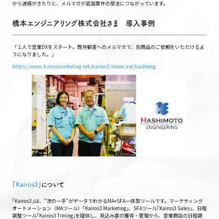
から連絡がきたりと、メルマガが追加案件の受注につながっています。
橋本エンジニアリング株式会社さま 導入事例
「１人で営業DXをスタート。既存顧客へのメルマガで、別商品のご依頼をいただけるよ
うになりました。」
https://www.kairosmarketing.net/kairos3/showcase/hashieng
｢
Kairos3
｣について
｢Kairos3｣は、"次の一手"がデータでわかるMA+SFA一体型ツールです。マーケティング
オートメーション（MAツール）｢Kairos3 Marketing｣、SFAツール｢Kairos3 Sales｣、日程
調整ツール｢Kairos3 Timing｣を提供し、見込み客の獲得・管理から、営業商談の日程調