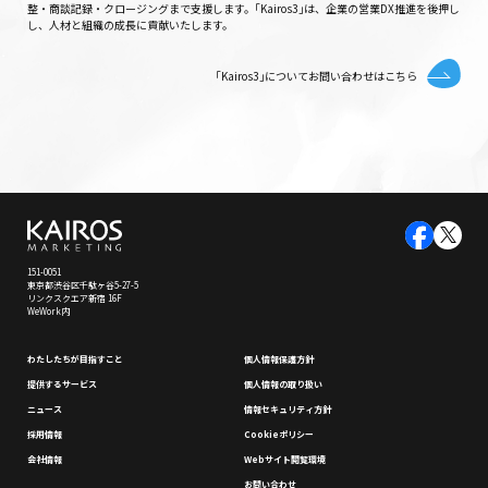
整・商談記録・クロージングまで支援します。｢Kairos3｣は、企業の営業DX推進を後押し
し、人材と組織の成長に貢献いたします。
｢Kairos3｣についてお問い合わせはこちら
151-0051
東京都渋谷区千駄ヶ谷5-27-5
リンクスクエア新宿 16F
WeWork内
わたしたちが⽬指すこと
個⼈情報保護⽅針
提供するサービス
個⼈情報の取り扱い
ニュース
情報セキュリティ⽅針
採⽤情報
Cookieポリシー
会社情報
Webサイト閲覧環境
お問い合わせ