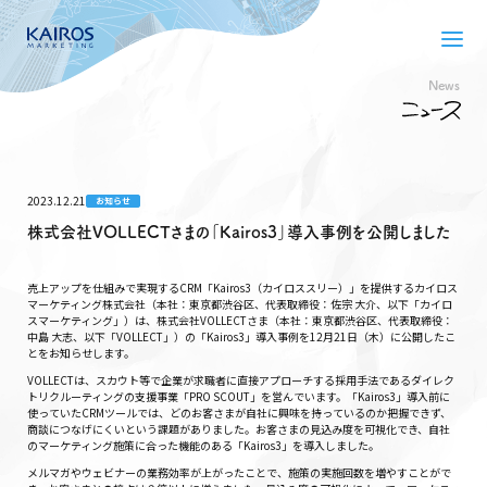
News
2023.12.21
お知らせ
株式会社VOLLECTさまの「Kairos3」導入事例を公開しました
売上アップを仕組みで実現するCRM「Kairos3（カイロススリー）」を提供するカイロス
マーケティング株式会社（本社：東京都渋谷区、代表取締役：佐宗 大介、以下「カイロ
スマーケティング」）は、株式会社VOLLECTさま（本社：東京都渋谷区、代表取締役：
中島 大志、以下「VOLLECT」）の「Kairos3」導入事例を12月21日（木）に公開したこ
とをお知らせします。
VOLLECTは、スカウト等で企業が求職者に直接アプローチする採用手法であるダイレク
トリクルーティングの支援事業「PRO SCOUT」を営んでいます。「Kairos3」導入前に
使っていたCRMツールでは、どのお客さまが自社に興味を持っているのか把握できず、
商談につなげにくいという課題がありました。お客さまの見込み度を可視化でき、自社
のマーケティング施策に合った機能のある「Kairos3」を導入しました。
メルマガやウェビナーの業務効率が上がったことで、施策の実施回数を増やすことがで