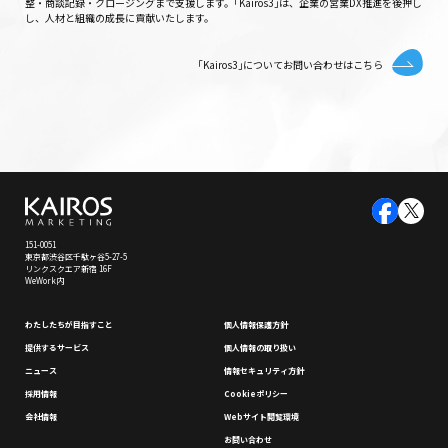
整・商談記録・クロージングまで支援します。｢Kairos3｣は、企業の営業DX推進を後押し
し、人材と組織の成長に貢献いたします。
｢Kairos3｣についてお問い合わせはこちら
151-0051
東京都渋谷区千駄ヶ谷5-27-5
リンクスクエア新宿 16F
WeWork内
わたしたちが⽬指すこと
個⼈情報保護⽅針
提供するサービス
個⼈情報の取り扱い
ニュース
情報セキュリティ⽅針
採⽤情報
Cookieポリシー
会社情報
Webサイト閲覧環境
お問い合わせ