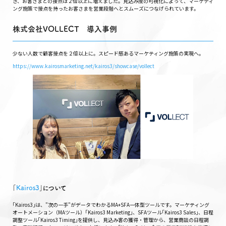
き、お客さまとの接点は２倍以上に増えました。見込み度の可視化によって、マーケティ
ング施策で接点を持ったお客さまを営業段階へとスムーズにつなげられています。
株式会社VOLLECT 導入事例
少ない人数で顧客接点を２倍以上に。スピード感あるマーケティング施策の実現へ。
https://www.kairosmarketing.net/kairos3/showcase/vollect
｢
Kairos3
｣について
｢Kairos3｣は、"次の一手"がデータでわかるMA+SFA一体型ツールです。マーケティング
オートメーション（MAツール）｢Kairos3 Marketing｣、SFAツール｢Kairos3 Sales｣、日程
調整ツール｢Kairos3 Timing｣を提供し、見込み客の獲得・管理から、営業商談の日程調