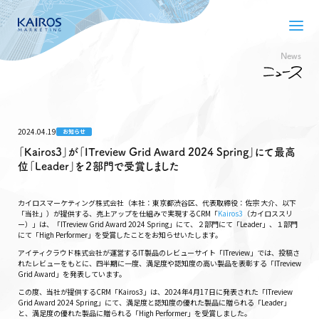
News
2024.04.19
お知らせ
「Kairos3」が「ITreview Grid Award 2024 Spring」にて最高
位「Leader」を２部門で受賞しました
カイロスマーケティング株式会社（本社：東京都渋谷区、代表取締役：佐宗 大介、以下
「当社」）が提供する、売上アップを仕組みで実現するCRM「
Kairos3
（カイロススリ
ー）」は、「ITreview Grid Award 2024 Spring」にて、２部門にて「Leader」、１部門
にて「High Performer」を受賞したことをお知らせいたします。
アイティクラウド株式会社が運営するIT製品のレビューサイト「ITreview」では、投稿さ
れたレビューをもとに、四半期に一度、満足度や認知度の高い製品を表彰する「ITreview
Grid Award」を発表しています。
この度、当社が提供するCRM「Kairos3」は、2024年4月17日に発表された「ITreview
Grid Award 2024 Spring」にて、満足度と認知度の優れた製品に贈られる「Leader」
と、満足度の優れた製品に贈られる「High Performer」を受賞しました。