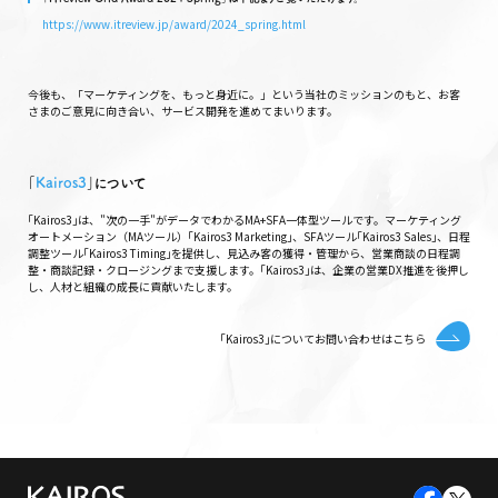
https://www.itreview.jp/award/2024_spring.html
今後も、「マーケティングを、もっと身近に。」という当社のミッションのもと、お客
さまのご意見に向き合い、サービス開発を進めてまいります。
｢
Kairos3
｣について
｢Kairos3｣は、"次の一手"がデータでわかるMA+SFA一体型ツールです。マーケティング
オートメーション（MAツール）｢Kairos3 Marketing｣、SFAツール｢Kairos3 Sales｣、日程
調整ツール｢Kairos3 Timing｣を提供し、見込み客の獲得・管理から、営業商談の日程調
整・商談記録・クロージングまで支援します。｢Kairos3｣は、企業の営業DX推進を後押し
し、人材と組織の成長に貢献いたします。
｢Kairos3｣についてお問い合わせはこちら