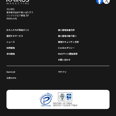
151-0051
東京都渋谷区千駄ヶ谷5-27-5
リンクスクエア新宿 16F
WeWork内
わたしたちが⽬指すこと
個⼈情報保護⽅針
提供するサービス
個⼈情報の取り扱い
ニュース
情報セキュリティ⽅針
採⽤情報
Cookieポリシー
会社情報
Webサイト閲覧環境
お問い合わせ
Kairos3
マケフリ
公式note
ISO27001 / IS 770818
ISO27017 / CLOUD 770819