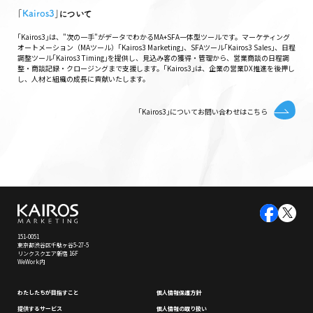
｢
Kairos3
｣について
｢Kairos3｣は、"次の一手"がデータでわかるMA+SFA一体型ツールです。マーケティング
オートメーション（MAツール）｢Kairos3 Marketing｣、SFAツール｢Kairos3 Sales｣、日程
調整ツール｢Kairos3 Timing｣を提供し、見込み客の獲得・管理から、営業商談の日程調
整・商談記録・クロージングまで支援します。｢Kairos3｣は、企業の営業DX推進を後押し
し、人材と組織の成長に貢献いたします。
｢Kairos3｣についてお問い合わせはこちら
151-0051
東京都渋谷区千駄ヶ谷5-27-5
リンクスクエア新宿 16F
WeWork内
わたしたちが⽬指すこと
個⼈情報保護⽅針
提供するサービス
個⼈情報の取り扱い