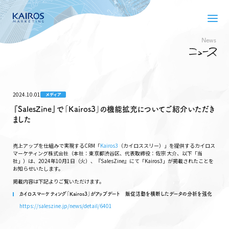
News
2024.10.01
メディア
『SalesZine』で「Kairos3」の機能拡充についてご紹介いただき
ました
売上アップを仕組みで実現するCRM「
Kairos3
（カイロススリー）」を提供するカイロス
マーケティング株式会社（本社：東京都渋谷区、代表取締役：佐宗 大介、以下「当
社」）は、2024年10月1日（火）、『SalesZine』にて「Kairos3」が掲載されたことを
お知らせいたします。
掲載内容は下記よりご覧いただけます。
カイロスマーケティング「Kairos3」がアップデート 販促活動を横断したデータの分析を強化
https://saleszine.jp/news/detail/6401