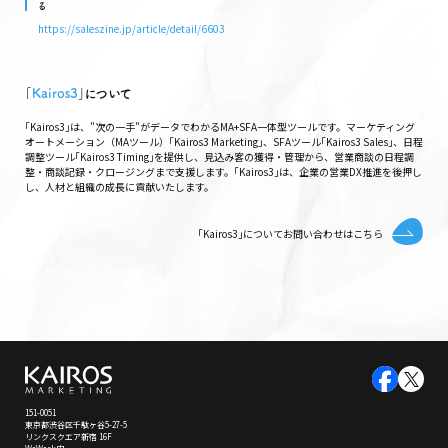
る
https://saleszine.jp/article/detail/6603
｢
Kairos3
｣について
｢Kairos3｣は、"次の一手"がデータでわかるMA+SFA一体型ツールです。マーケティング
オートメーション（MAツール）｢Kairos3 Marketing｣、SFAツール｢Kairos3 Sales｣、日程
調整ツール｢Kairos3 Timing｣を提供し、見込み客の獲得・管理から、営業商談の日程調
整・商談記録・クロージングまで支援します。｢Kairos3｣は、企業の営業DX推進を後押し
し、人材と組織の成長に貢献いたします。
｢Kairos3｣についてお問い合わせはこちら
151-0051
東京都渋谷区千駄ヶ谷5-27-5
リンクスクエア新宿 16F