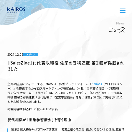
News
2024.12.06
メディア
『SalesZine』に代表取締役 佐宗の寄稿連載 第２回が掲載され
ました
企業の成長にフィットする、MA/SFA一体型プラットフォーム「
Kairos3
（カイロススリ
ー）」を提供するカイロスマーケティング株式会社（本社：東京都渋谷区、代表取締
役：佐宗 大介、以下「当社」）は、2024年12月6日（金）、『SalesZine』にて代表取
締役 佐宗の寄稿連載「現代組織が『営業学習機会』を奪う理由」第２回が掲載されたこ
とをお知らせいたします。
掲載内容は下記よりご覧いただけます。
現代組織が「営業学習機会」を奪う理由
第２回 属人的なのは“非”トップ営業!? 営業活動の成果は「能力」ではなく「習慣」に依存す