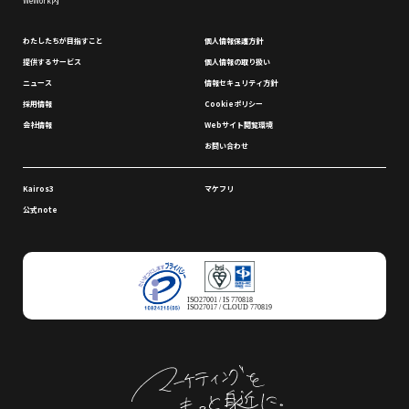
WeWork内
わたしたちが⽬指すこと
個⼈情報保護⽅針
提供するサービス
個⼈情報の取り扱い
ニュース
情報セキュリティ⽅針
採⽤情報
Cookieポリシー
会社情報
Webサイト閲覧環境
お問い合わせ
Kairos3
マケフリ
公式note
ISO27001 / IS 770818
ISO27017 / CLOUD 770819