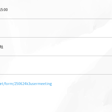
5:00
社
.net/form/250624k3usermeeting