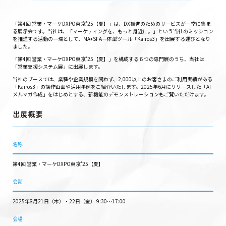
「第4回 営業・マーケDXPO東京’25【夏】」は、DX推進のためのサービスが一堂に集ま
る展示会です。当社は、「マーケティングを、もっと身近に。」という当社のミッション
を推進する活動の一環として、MA+SFA一体型ツール「Kairos3」を出展する運びとなり
ました。
「第4回 営業・マーケDXPO東京’25【夏】」を構成する６つの専門展のうち、当社は
「営業支援システム展」に出展します。
当社のブースでは、業種や企業規模を問わず、2,000以上のお客さまのご利用実績がある
「Kairos3」の操作画面や活用事例をご紹介いたします。2025年6月にリリースした「AI
メルマガ作成」をはじめとする、新機能のデモンストレーションもご覧いただけます。
出展概要
名称
第4回 営業・マーケDXPO東京’25【夏】
会期
2025年8月21日（木）・22日（金） 9:30～17:00
会場