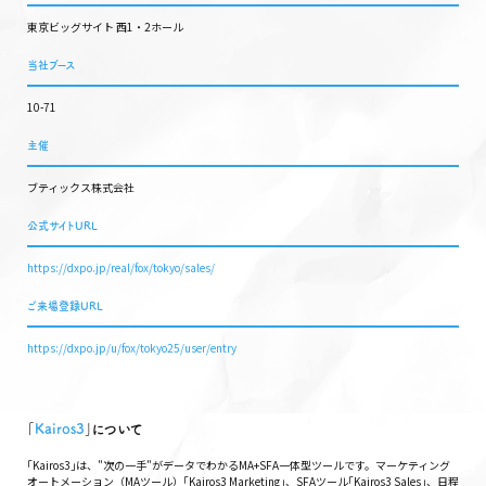
東京ビッグサイト 西1・2ホール
当社ブース
10-71
主催
ブティックス株式会社
公式サイトURL
https://dxpo.jp/real/fox/tokyo/sales/
ご来場登録URL
https://dxpo.jp/u/fox/tokyo25/user/entry
｢
Kairos3
｣について
｢Kairos3｣は、"次の一手"がデータでわかるMA+SFA一体型ツールです。マーケティング
オートメーション（MAツール）｢Kairos3 Marketing｣、SFAツール｢Kairos3 Sales｣、日程