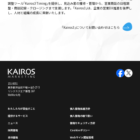
調整ツール｢Kairos3 Timing｣を提供し、見込み客の獲得・管理から、営業商談の日程調
整・商談記録・クロージングまで支援します。｢Kairos3｣は、企業の営業DX推進を後押し
し、人材と組織の成長に貢献いたします。
｢Kairos3｣についてお問い合わせはこちら
151-0051
東京都渋谷区千駄ヶ谷5-27-5
リンクスクエア新宿 16F
WeWork内
わたしたちが⽬指すこと
個⼈情報保護⽅針
提供するサービス
個⼈情報の取り扱い
ニュース
情報セキュリティ⽅針
採⽤情報
Cookieポリシー
会社情報
Webサイト閲覧環境