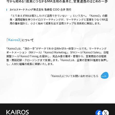
今から始める！成果につながるMA活用の基本と、営業連携のはじめの一歩
カイロスマーケティング株式会社 取締役 COO 白井 則行
「とりあえずMAは導入したけど活用できていない…」という方へ。「Kairos3」の開
発・運用経験を持つカイロスマーケティングが、マーケティングと営業をつなぐMA活
用の基本設計と、小さく始めて成果を出す活用ステップを具体的に解説します。
｢
Kairos3
｣について
｢Kairos3｣は、"次の一手"がデータでわかるMA+SFA一体型ツールです。マーケティング
オートメーション（MAツール）｢Kairos3 Marketing｣、SFAツール｢Kairos3 Sales｣、日程
調整ツール｢Kairos3 Timing｣を提供し、見込み客の獲得・管理から、営業商談の日程調
整・商談記録・クロージングまで支援します。｢Kairos3｣は、企業の営業DX推進を後押し
し、人材と組織の成長に貢献いたします。
｢Kairos3｣についてお問い合わせはこちら