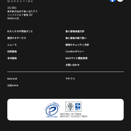
151-0051
東京都渋谷区千駄ヶ谷5-27-5
リンクスクエア新宿 16F
WeWork内
わたしたちが⽬指すこと
個⼈情報保護⽅針
提供するサービス
個⼈情報の取り扱い
ニュース
情報セキュリティ⽅針
採⽤情報
Cookieポリシー
会社情報
Webサイト閲覧環境
お問い合わせ
Kairos3
マケフリ
公式note
ISO27001 / IS 770818
ISO27017 / CLOUD 770819