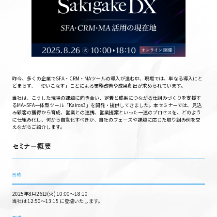
昨今、多くの企業でSFA・CRM・MAツールの導入が進む中、現場では、単なる導入にと
どまらず、「使いこなす」ことによる業務改善や成果創出が求められています。
当社は、こうした現場の課題に向き合い、定着と成果につながる仕組みづくりを支援す
るMA+SFA一体型ツール「Kairos3」を開発・提供してきました。本セミナーでは、見込
み顧客の獲得から育成、営業との連携、営業提案といった一連のプロセスを、どのよう
に仕組み化し、何から自動化すべきか、自社のフェーズや課題に応じた取り組み例を交
えながらご紹介します。
セミナー概要
日時
2025年8月26日(火) 10:00～18:10
当社は 12:50〜13:15 に登壇いたします。