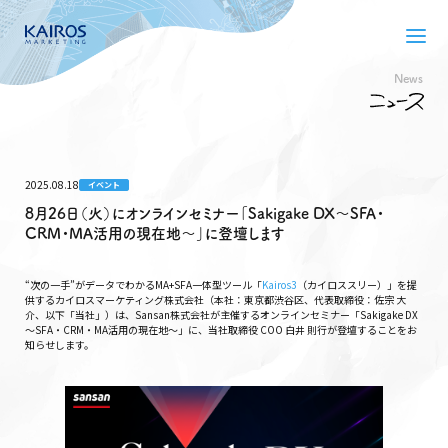
News
2025.08.18
イベント
8月26日（火）にオンラインセミナー「Sakigake DX～SFA・
CRM・MA活用の現在地～」に登壇します
“次の一手”がデータでわかるMA+SFA一体型ツール「
Kairos3
（カイロススリー）」を提
供するカイロスマーケティング株式会社（本社：東京都渋谷区、代表取締役：佐宗 大
介、以下「当社」）は、Sansan株式会社が主催するオンラインセミナー「Sakigake DX
～SFA・CRM・MA活用の現在地～」に、当社取締役 COO 白井 則行が登壇することをお
知らせします。