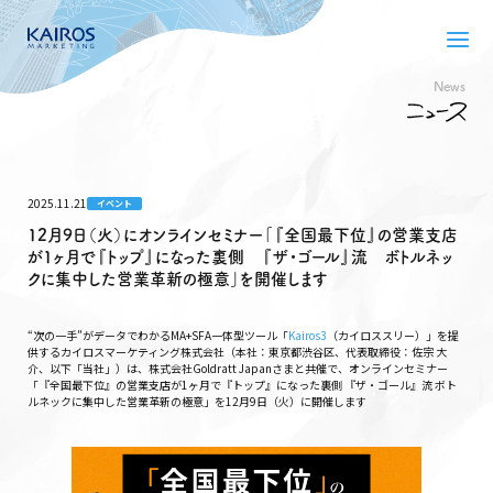
News
2025.11.21
イベント
12月9日（火）にオンラインセミナー「『全国最下位』の営業支店
が1ヶ月で『トップ』になった裏側 『ザ・ゴール』流 ボトルネッ
クに集中した営業革新の極意」を開催します
“次の一手”がデータでわかるMA+SFA一体型ツール「
Kairos3
（カイロススリー）」を提
供するカイロスマーケティング株式会社（本社：東京都渋谷区、代表取締役：佐宗 大
介、以下「当社」）は、株式会社Goldratt Japanさまと共催で、オンラインセミナー
「『全国最下位』の営業支店が1ヶ月で『トップ』になった裏側 『ザ・ゴール』流 ボト
ルネックに集中した営業革新の極意」を12月9日（火）に開催します