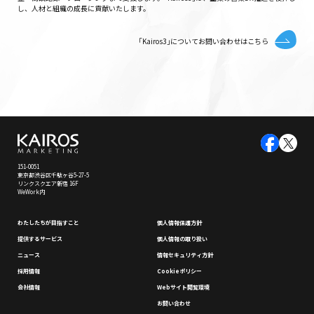
し、人材と組織の成長に貢献いたします。
｢Kairos3｣についてお問い合わせはこちら
151-0051
東京都渋谷区千駄ヶ谷5-27-5
リンクスクエア新宿 16F
WeWork内
わたしたちが⽬指すこと
個⼈情報保護⽅針
提供するサービス
個⼈情報の取り扱い
ニュース
情報セキュリティ⽅針
採⽤情報
Cookieポリシー
会社情報
Webサイト閲覧環境
お問い合わせ