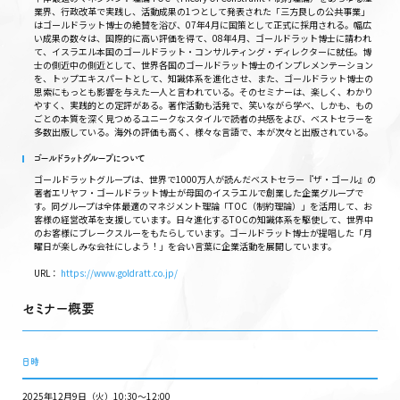
業界、行政改革で実践し、活動成果の1つとして発表された「三方良しの公共事業」
はゴールドラット博士の絶賛を浴び、07年4月に国策として正式に採用される。幅広
い成果の数々は、国際的に高い評価を得て、08年4月、ゴールドラット博士に請われ
て、イスラエル本国のゴールドラット・コンサルティング・ディレクターに就任。博
士の側近中の側近として、世界各国のゴールドラット博士のインプレメンテーション
を、トップエキスパートとして、知識体系を進化させ、また、ゴールドラット博士の
思索にもっとも影響を与えた一人と言われている。そのセミナーは、楽しく、わかり
やすく、実践的との定評がある。著作活動も活発で、笑いながら学べ、しかも、もの
ごとの本質を深く見つめるユニークなスタイルで読者の共感をよび、ベストセラーを
多数出版している。海外の評価も高く、様々な言語で、本が次々と出版されている。
ゴールドラットグループについて
ゴールドラットグループは、世界で1000万人が読んだベストセラー『ザ・ゴール』の
著者エリヤフ・ゴールドラット博士が母国のイスラエルで創業した企業グループで
す。同グループは全体最適のマネジメント理論「TOC（制約理論）」を活用して、お
客様の経営改革を支援しています。日々進化するTOCの知識体系を駆使して、世界中
のお客様にブレークスルーをもたらしています。ゴールドラット博士が提唱した「月
曜日が楽しみな会社にしよう！」を合い言葉に企業活動を展開しています。
URL：
https://www.goldratt.co.jp/
セミナー概要
日時
2025年12月9日（火）10:30〜12:00