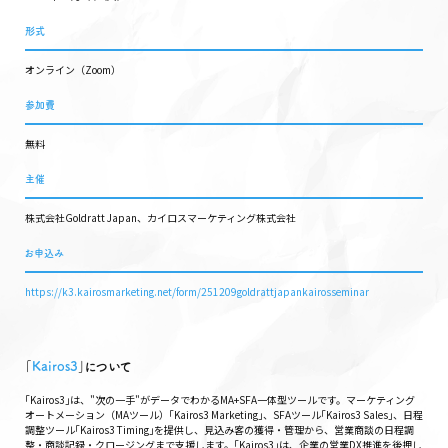
形式
オンライン（Zoom）
参加費
無料
主催
株式会社Goldratt Japan、カイロスマーケティング株式会社
お申込み
https://k3.kairosmarketing.net/form/251209goldrattjapankairosseminar
｢
Kairos3
｣について
｢Kairos3｣は、"次の一手"がデータでわかるMA+SFA一体型ツールです。マーケティング
オートメーション（MAツール）｢Kairos3 Marketing｣、SFAツール｢Kairos3 Sales｣、日程
調整ツール｢Kairos3 Timing｣を提供し、見込み客の獲得・管理から、営業商談の日程調
整・商談記録・クロージングまで支援します。｢Kairos3｣は、企業の営業DX推進を後押し