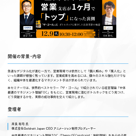
開催の背景・内容
急速なデジタル化が進む一方で、営業現場では依然として「個人頼み」や「属人化」と
いった課題が根強く残っています。営業成果を高めるには、個々のスキル強化だけでな
く、組織全体を最適化するマネジメント手法が求められています。
本セミナーでは、世界的ベストセラー『ザ・ゴール』で紹介されている経営理論「全体
最適のマネジメント理論TOC」をもとに、営業現場に潜むボトルネックをどう見つけ、
どう突破するかを、実際の成功事例を交えて紹介します。
登壇者
岸良 裕司 氏
株式会社Goldratt Japan CEO アニメーション制作プロデューサー
全体最適のマネジメント理論 TOC（Theory Of Constraint：制約理論）をあらゆる産