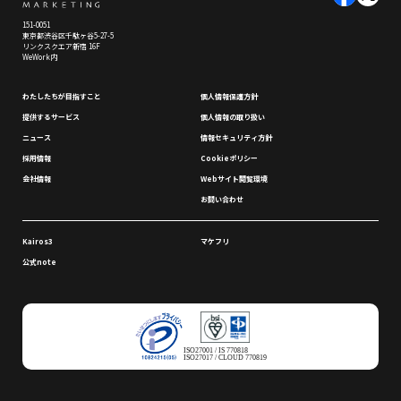
151-0051
東京都渋谷区千駄ヶ谷5-27-5
リンクスクエア新宿 16F
WeWork内
わたしたちが⽬指すこと
個⼈情報保護⽅針
提供するサービス
個⼈情報の取り扱い
ニュース
情報セキュリティ⽅針
採⽤情報
Cookieポリシー
会社情報
Webサイト閲覧環境
お問い合わせ
Kairos3
マケフリ
公式note
ISO27001 / IS 770818
ISO27017 / CLOUD 770819