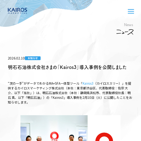
News
2026.02.10
お知らせ
明石石油株式会社さまの「Kairos3」導入事例を公開しました
“次の一手”がデータでわかるMA+SFA一体型ツール「
Kairos3
（カイロススリー）」を提
供するカイロスマーケティング株式会社（本社：東京都渋谷区、代表取締役：佐宗 大
介、以下「当社」）は、明石石油株式会社（本社：静岡県浜松市、代表取締役社長：明
石 真、以下「明石石油」）の「Kairos3」導入事例を2月10日（火）に公開したことをお
知らせします。