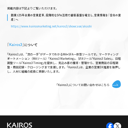
掲載内容は下記よりご覧いただけます。
創業125年企業の営業変革。段階的なSFA活用で顧客基盤を確立し、営業情報を「会社の資
産」へ
https://www.kairosmarketing.net/kairos3/showcase/akashi
｢
Kairos3
｣について
｢Kairos3｣は、"次の一手"がデータでわかるMA+SFA一体型ツールです。マーケティング
オートメーション（MAツール）｢Kairos3 Marketing｣、SFAツール｢Kairos3 Sales｣、日程
調整ツール｢Kairos3 Timing｣を提供し、見込み客の獲得・管理から、営業商談の日程調
整・商談記録・クロージングまで支援します。｢Kairos3｣は、企業の営業DX推進を後押し
し、人材と組織の成長に貢献いたします。
｢Kairos3｣についてお問い合わせはこちら