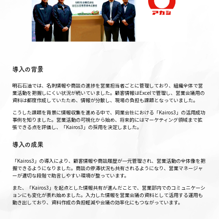
導入の背景
明石石油では、名刺情報や商談の進捗を営業担当者ごとに管理しており、組織全体で営
業活動を把握しにくい状況が続いていました。顧客情報はExcelで管理し、営業会議用の
資料は都度作成していたため、情報が分散し、現場の負担も課題となっていました。
こうした課題を背景に情報収集を進める中で、同業会社における「Kairos3」の活用成功
事例を知りました。営業活動の可視化から始め、将来的にはマーケティング領域まで拡
張できる点を評価し、「Kairos3」の採用を決定しました。
導入の成果
「Kairos3」の導入により、顧客情報や商談履歴が一元管理され、営業活動の全体像を把
握できるようになりました。商談の停滞状況も共有されるようになり、営業マネージャ
ーが適切な段階で助言しやすい環境が整っています。
また、「Kairos3」を起点とした情報共有が進んだことで、営業部内でのコミュニケーシ
ョンにも変化が表れ始めました。入力した情報を営業会議の資料として活用する運用も
動き出しており、資料作成の負担軽減や会議の効率化にもつながっています。