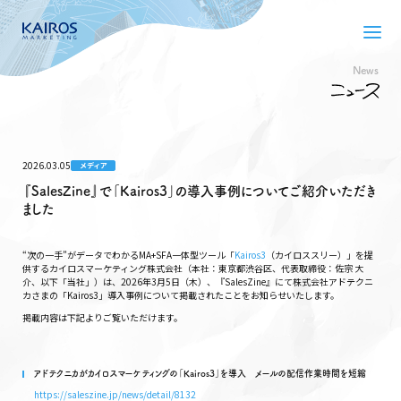
News
2026.03.05
メディア
『SalesZine』で「Kairos3」の導入事例についてご紹介いただき
ました
“次の一手”がデータでわかるMA+SFA一体型ツール「
Kairos3
（カイロススリー）」を提
供するカイロスマーケティング株式会社（本社：東京都渋谷区、代表取締役：佐宗 大
介、以下「当社」）は、2026年3月5日（木）、『SalesZine』にて株式会社アドテクニ
カさまの「Kairos3」導入事例について掲載されたことをお知らせいたします。
掲載内容は下記よりご覧いただけます。
アドテクニカがカイロスマーケティングの「Kairos3」を導入 メールの配信作業時間を短縮
https://saleszine.jp/news/detail/8132