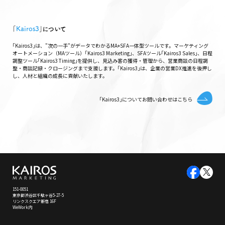
｢
Kairos3
｣について
｢Kairos3｣は、"次の一手"がデータでわかるMA+SFA一体型ツールです。マーケティング
オートメーション（MAツール）｢Kairos3 Marketing｣、SFAツール｢Kairos3 Sales｣、日程
調整ツール｢Kairos3 Timing｣を提供し、見込み客の獲得・管理から、営業商談の日程調
整・商談記録・クロージングまで支援します。｢Kairos3｣は、企業の営業DX推進を後押し
し、人材と組織の成長に貢献いたします。
｢Kairos3｣についてお問い合わせはこちら
151-0051
東京都渋谷区千駄ヶ谷5-27-5
リンクスクエア新宿 16F
WeWork内