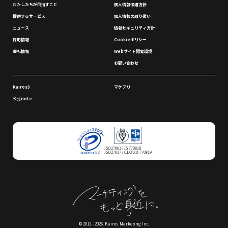
わたしたちが⽬指すこと
個⼈情報保護⽅針
提供するサービス
個⼈情報の取り扱い
ニュース
情報セキュリティ⽅針
採⽤情報
Cookieポリシー
会社情報
Webサイト閲覧環境
お問い合わせ
Kairos3
マケフリ
公式note
ISO27001 / IS 770818
ISO27017 / CLOUD 770819
© 2012 - 2026. Kairos Marketing Inc.