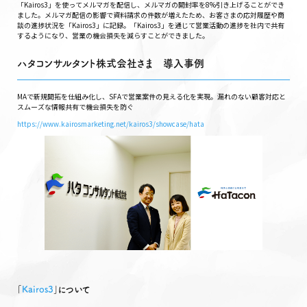
「Kairos3」を使ってメルマガを配信し、メルマガの開封率を8%引き上げることができ
ました。メルマガ配信の影響で資料請求の件数が増えたため、お客さまの応対履歴や商
談の進捗状況を「Kairos3」に記録。「Kairos3」を通じて営業活動の進捗を社内で共有
するようになり、営業の機会損失を減らすことができました。
ハタコンサルタント株式会社さま 導入事例
MAで新規開拓を仕組み化し、SFAで営業案件の見える化を実現。漏れのない顧客対応と
スムーズな情報共有で機会損失を防ぐ
https://www.kairosmarketing.net/kairos3/showcase/hata
｢
Kairos3
｣について