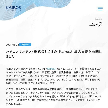
News
2024.03.14
お知らせ
ハタコンサルタント株式会社さまの「Kairos3」導入事例を公開し
ました
売上アップを仕組みで実現するCRM「
Kairos3
（カイロススリー）」を提供するカイロス
マーケティング株式会社（本社：東京都渋谷区、代表取締役：佐宗 大介、以下「カイロ
スマーケティング」）は、ハタコンサルタント株式会社さま（本社：愛知県名古屋市、
代表取締役：降籏 達生、以下「ハタコンサルタント」）の「Kairos3」導入事例を3月
14日（木）に公開したことをお知らせします。
ハタコンサルタントは、事業の継続的な成長を目指し、新規開拓に注力していました。
新規開拓のためのマーケティングや営業ノウハウについて情報収集をしていたところ、
カイロスマーケティング主催のセミナーを通じて「Kairos3」を知りました。MAツールと
SFAツールを連携でき、自社で実施すべき施策が具体的にイメージできた「Kairos3」を
導入しました。