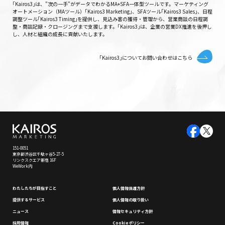
｢Kairos3｣は、"次の一手"がデータでわかるMA+SFA一体型ツールです。マーケティング
オートメーション（MAツール）｢Kairos3 Marketing｣、SFAツール｢Kairos3 Sales｣、日程
調整ツール｢Kairos3 Timing｣を提供し、見込み客の獲得・管理から、営業商談の日程調
整・商談記録・クロージングまで支援します。｢Kairos3｣は、企業の営業DX推進を後押し
し、人材と組織の成長に貢献いたします。
｢Kairos3｣についてお問い合わせはこちら
151-0051
東京都渋谷区千駄ヶ谷5-27-5
リンクスクエア新宿 16F
WeWork内
わたしたちが⽬指すこと
個⼈情報保護⽅針
提供するサービス
個⼈情報の取り扱い
ニュース
情報セキュリティ⽅針
採⽤情報
Cookieポリシー