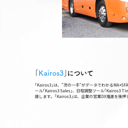
｢
Kairos3
｣について
｢Kairos3｣は、"次の一手"がデータでわかるMA+S
ール｢Kairos3 Sales｣、日程調整ツール｢Ka
援します。｢Kairos3｣は、企業の営業DX推進を