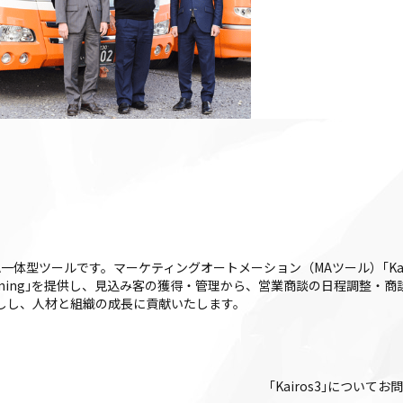
FA一体型ツールです。マーケティングオートメーション（MAツール）｢Kairos3
iros3 Timing｣を提供し、見込み客の獲得・管理から、営業商談の日程調
後押しし、人材と組織の成長に貢献いたします。
｢Kairos3｣について