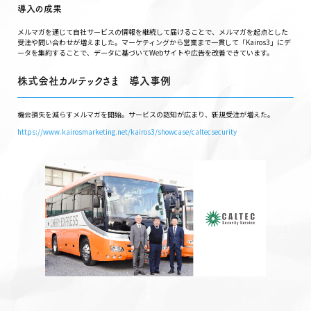
導入の成果
メルマガを通じて自社サービスの情報を継続して届けることで、メルマガを起点とした
受注や問い合わせが増えました。マーケティングから営業まで一貫して「Kairos3」にデ
ータを集約することで、データに基づいてWebサイトや広告を改善できています。
株式会社カルテックさま 導入事例
機会損失を減らすメルマガを開始。サービスの認知が広まり、新規受注が増えた。
https://www.kairosmarketing.net/kairos3/showcase/caltecsecurity