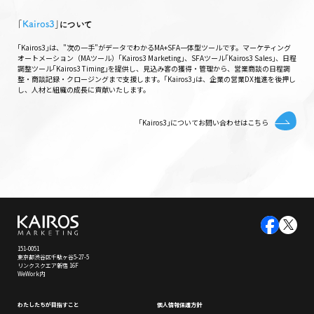
｢
Kairos3
｣について
｢Kairos3｣は、"次の一手"がデータでわかるMA+SFA一体型ツールです。マーケティング
オートメーション（MAツール）｢Kairos3 Marketing｣、SFAツール｢Kairos3 Sales｣、日程
調整ツール｢Kairos3 Timing｣を提供し、見込み客の獲得・管理から、営業商談の日程調
整・商談記録・クロージングまで支援します。｢Kairos3｣は、企業の営業DX推進を後押し
し、人材と組織の成長に貢献いたします。
｢Kairos3｣についてお問い合わせはこちら
151-0051
東京都渋谷区千駄ヶ谷5-27-5
リンクスクエア新宿 16F
WeWork内
わたしたちが⽬指すこと
個⼈情報保護⽅針