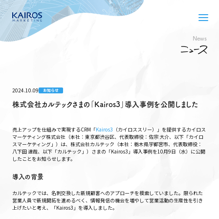
News
2024.10.09
お知らせ
株式会社カルテックさまの「Kairos3」導入事例を公開しました
売上アップを仕組みで実現するCRM「
Kairos3
（カイロススリー）」を提供するカイロス
マーケティング株式会社（本社：東京都渋谷区、代表取締役：佐宗 大介、以下「カイロ
スマーケティング」）は、株式会社カルテック（本社：栃木県宇都宮市、代表取締役：
八下田 達哉、以下「カルテック」）さまの「Kairos3」導入事例を10月9日（水）に公開
したことをお知らせします。
導入の背景
カルテックでは、名刺交換した新規顧客へのアプローチを模索していました。限られた
営業人員で新規開拓を進めるべく、情報発信の機会を増やして営業活動の生産性を引き
上げたいと考え、「Kairos3」を導入しました。