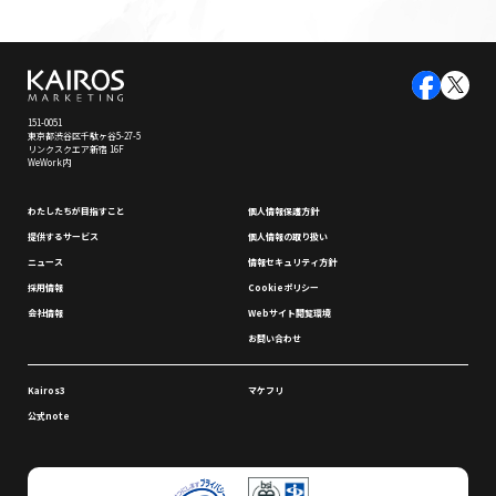
151-0051
東京都渋谷区千駄ヶ谷5-27-5
リンクスクエア新宿 16F
WeWork内
わたしたちが⽬指すこと
個⼈情報保護⽅針
提供するサービス
個⼈情報の取り扱い
ニュース
情報セキュリティ⽅針
採⽤情報
Cookieポリシー
会社情報
Webサイト閲覧環境
お問い合わせ
Kairos3
マケフリ
公式note