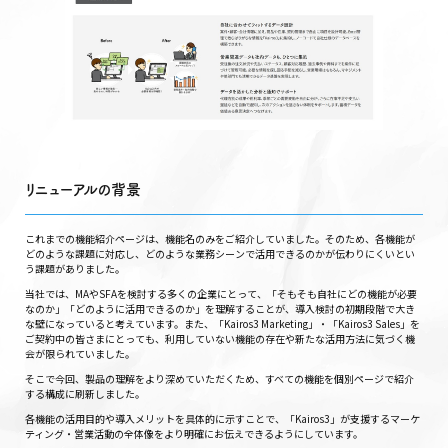
リニューアルの背景
これまでの機能紹介ページは、機能名のみをご紹介していました。そのため、各機能が
どのような課題に対応し、どのような業務シーンで活用できるのかが伝わりにくいとい
う課題がありました。
当社では、MAやSFAを検討する多くの企業にとって、「そもそも自社にどの機能が必要
なのか」「どのように活用できるのか」を理解することが、導入検討の初期段階で大き
な壁になっていると考えています。また、「Kairos3 Marketing」・「Kairos3 Sales」を
ご契約中の皆さまにとっても、利用していない機能の存在や新たな活用方法に気づく機
会が限られていました。
そこで今回、製品の理解をより深めていただくため、すべての機能を個別ページで紹介
する構成に刷新しました。
各機能の活用目的や導入メリットを具体的に示すことで、「Kairos3」が支援するマーケ
ティング・営業活動の全体像をより明確にお伝えできるようにしています。