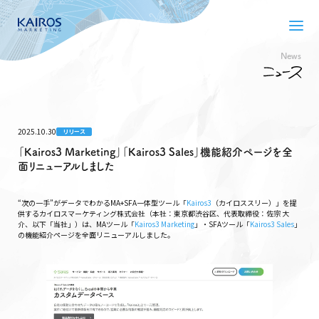
News
2025.10.30
リリース
「Kairos3 Marketing」「Kairos3 Sales」機能紹介ページを全
面リニューアルしました
“次の一手”がデータでわかるMA+SFA一体型ツール「
Kairos3
（カイロススリー）」を提
供するカイロスマーケティング株式会社（本社：東京都渋谷区、代表取締役：佐宗 大
介、以下「当社」）は、MAツール「
Kairos3 Marketing
」・SFAツール「
Kairos3 Sales
」
の機能紹介ページを全面リニューアルしました。