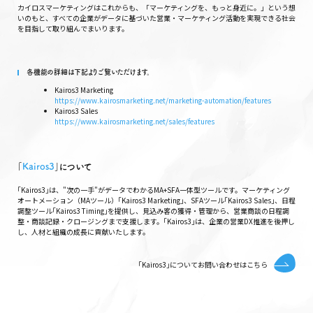
カイロスマーケティングはこれからも、「マーケティングを、もっと身近に。」という想
いのもと、すべての企業がデータに基づいた営業・マーケティング活動を実現できる社会
を目指して取り組んでまいります。
各機能の詳細は下記よりご覧いただけます。
Kairos3 Marketing
https://www.kairosmarketing.net/marketing-automation/features
Kairos3 Sales
https://www.kairosmarketing.net/sales/features
｢
Kairos3
｣について
｢Kairos3｣は、"次の一手"がデータでわかるMA+SFA一体型ツールです。マーケティング
オートメーション（MAツール）｢Kairos3 Marketing｣、SFAツール｢Kairos3 Sales｣、日程
調整ツール｢Kairos3 Timing｣を提供し、見込み客の獲得・管理から、営業商談の日程調
整・商談記録・クロージングまで支援します。｢Kairos3｣は、企業の営業DX推進を後押し
し、人材と組織の成長に貢献いたします。
｢Kairos3｣についてお問い合わせはこちら