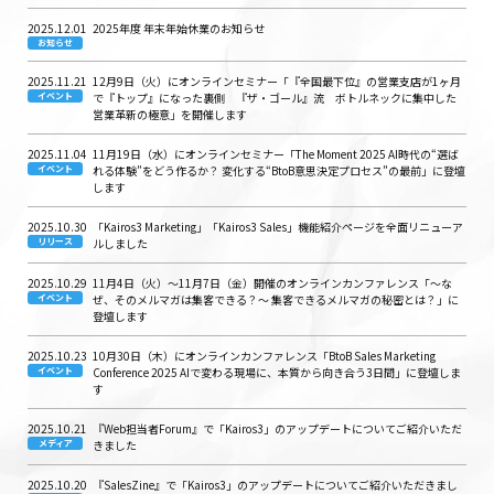
2025.12.01
2025年度 年末年始休業のお知らせ
お知らせ
2025.11.21
12月9日（火）にオンラインセミナー「『全国最下位』の営業支店が1ヶ月
イベント
で『トップ』になった裏側 『ザ・ゴール』流 ボトルネックに集中した
営業革新の極意」を開催します
2025.11.04
11月19日（水）にオンラインセミナー「The Moment 2025 AI時代の“選ば
イベント
れる体験”をどう作るか？ 変化する“BtoB意思決定プロセス”の最前」に登壇
します
2025.10.30
「Kairos3 Marketing」「Kairos3 Sales」機能紹介ページを全面リニューア
リリース
ルしました
2025.10.29
11月4日（火）～11月7日（金）開催のオンラインカンファレンス「〜な
イベント
ぜ、そのメルマガは集客できる？〜 集客できるメルマガの秘密とは？」に
登壇します
2025.10.23
10月30日（木）にオンラインカンファレンス「BtoB Sales Marketing
イベント
Conference 2025 AIで変わる現場に、本質から向き合う3日間」に登壇しま
す
2025.10.21
『Web担当者Forum』で「Kairos3」のアップデートについてご紹介いただ
メディア
きました
2025.10.20
『SalesZine』で「Kairos3」のアップデートについてご紹介いただきまし