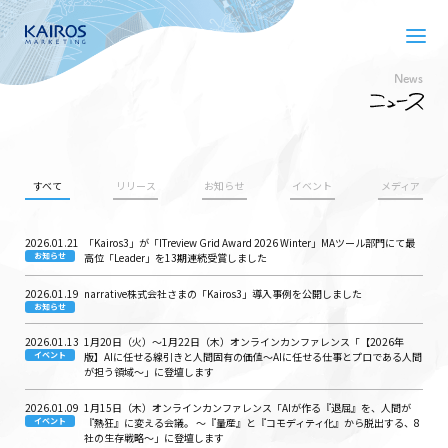
News
すべて
リリース
お知らせ
イベント
メディア
2026.01.21
「Kairos3」が「ITreview Grid Award 2026 Winter」MAツール部門にて最
お知らせ
高位「Leader」を13期連続受賞しました
2026.01.19
narrative株式会社さまの「Kairos3」導入事例を公開しました
お知らせ
2026.01.13
1月20日（火）〜1月22日（木）オンラインカンファレンス「【2026年
イベント
版】AIに任せる線引きと人間固有の価値～AIに任せる仕事とプロである人間
が担う領域～」に登壇します
2026.01.09
1月15日（木）オンラインカンファレンス「AIが作る『退屈』を、人間が
イベント
『熱狂』に変える会議。 〜『量産』と『コモディティ化』から脱出する、8
社の生存戦略〜」に登壇します