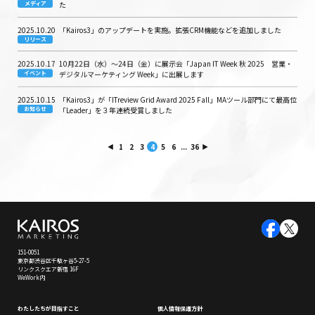
メディア
た
2025.10.20
「Kairos3」のアップデートを実施。拡張CRM機能などを追加しました
リリース
2025.10.17
10月22日（水）〜24日（金）に展示会「Japan IT Week 秋 2025 営業・
イベント
デジタルマーケティング Week」に出展します
2025.10.15
「Kairos3」が「ITreview Grid Award 2025 Fall」MAツール部門にて最高位
お知らせ
「Leader」を３年連続受賞しました
1
2
3
4
5
6
...
36
151-0051
東京都渋谷区千駄ヶ谷5-27-5
リンクスクエア新宿 16F
WeWork内
わたしたちが⽬指すこと
個⼈情報保護⽅針