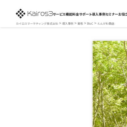
サービス
機能
料金
サポート
導入事例
セミナー
お役
>
>
>
>
カイロスマーケティング株式会社
導入事例
業態
BtoC
えんがわ商店