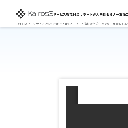
サービス
機能
料金
サポート
導入事例
セミナー
お役
>
カイロスマーケティング株式会社
Kairos3｜リード獲得から受注までを一元管理するM