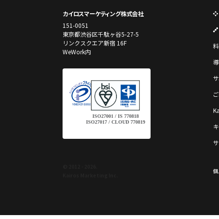
カイロスマーケティング株式会社
151-0051
東京都渋谷区千駄ヶ谷5-27-5
リンクスクエア新宿 16F
料
WeWork内
導
サ
ご
K
ISO27001 / IS 770818
ISO27017 / CLOUD 770819
キ
サ
© 2012 - 2026.
個
Kairos Marketing Inc.