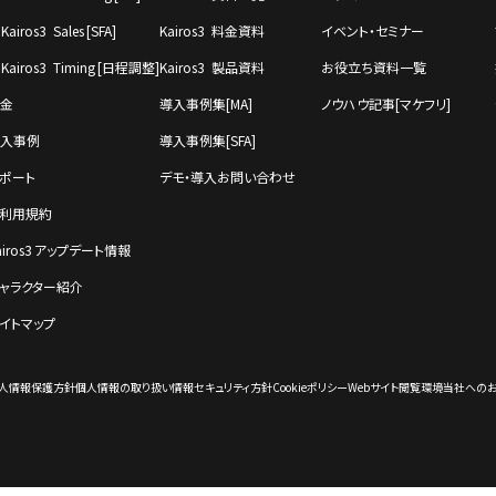
Kairos3 Sales [SFA]
Kairos3 料金資料
イベント・セミナー
Kairos3 Timing [⽇程調整]
Kairos3 製品資料
お役立ち資料一覧
金
導入事例集[MA]
ノウハウ記事[マケフリ]
⼊事例
導入事例集[SFA]
ポート
デモ・導⼊お問い合わせ
利⽤規約
airos3 アップデート情報
ャラクター紹介
イトマップ
⼈情報保護⽅針
個⼈情報の取り扱い
情報セキュリティ⽅針
Cookieポリシー
Webサイト閲覧環境
当社への