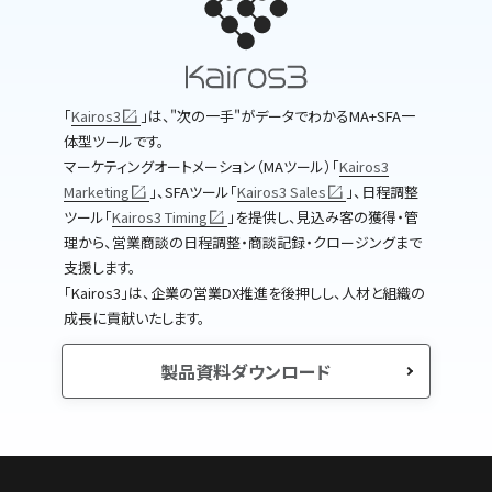
｢
Kairos3
｣は、"次の一手"がデータでわかるMA+SFA一
体型ツールです。
マーケティングオートメーション（MAツール）｢
Kairos3
Marketing
｣、SFAツール｢
Kairos3 Sales
｣、日程調整
ツール｢
Kairos3 Timing
｣を提供し、見込み客の獲得・管
理から、営業商談の日程調整・商談記録・クロージングまで
支援します。
｢Kairos3｣は、企業の営業DX推進を後押しし、人材と組織の
成長に貢献いたします。
製品資料ダウンロード