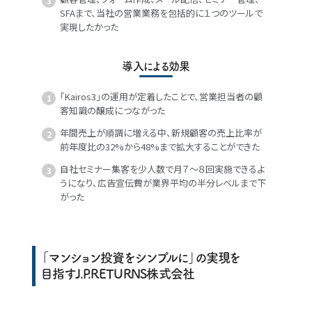
SFAまで、当社の営業業務を包括的に１つのツールで
実現したかった
導入による効果
「Kairos3」の運用が定着したことで、営業担当者の顧
客知識の醸成につながった
年間売上が順調に増える中、新規顧客の売上比率が
前年度比の32%から48%まで拡大することができた
自社セミナー集客を少人数で月７〜８回実施できるよ
うになり、広告宣伝費が業界平均の半分レベルまで下
がった
「マンション投資をシンプルに」の実現を
目指すJ.P.RETURNS株式会社