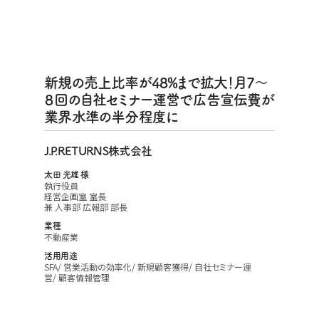
新規の売上比率が48%まで拡大！月7〜
８回の自社セミナー運営で広告宣伝費が
業界水準の半分程度に
J.P.RETURNS株式会社
太田 光雄 様
執行役員
経営企画室 室長
兼 人事部 広報部 部長
業種
不動産業
活用用途
SFA
営業活動の効率化
新規顧客獲得
自社セミナー運
営
顧客情報管理