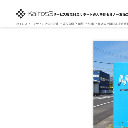
サービス
機能
料金
サポート
導入事例
セミナー
お役
>
>
>
>
カイロスマーケティング株式会社
導入事例
業態
BtoB
株式会社南日本情報処