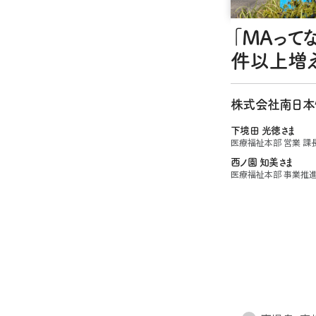
「MAって
件以上増え
株式会社南日本
下境田 光徳さま
医療福祉本部 営業 課
西ノ園 知美さま
医療福祉本部 事業推進