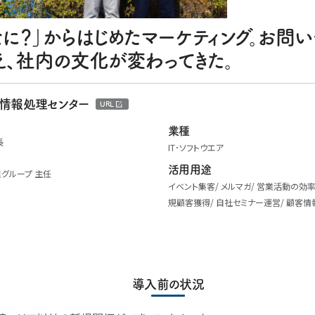
なに？」からはじめたマーケティング。お問い
、社内の文化が変わってきた。
情報処理センター
URL
業種
長
IT･ソフトウエア
活用用途
グループ 主任
イベント集客
メルマガ
営業活動の効
規顧客獲得
自社セミナー運営
顧客情
導入前の状況