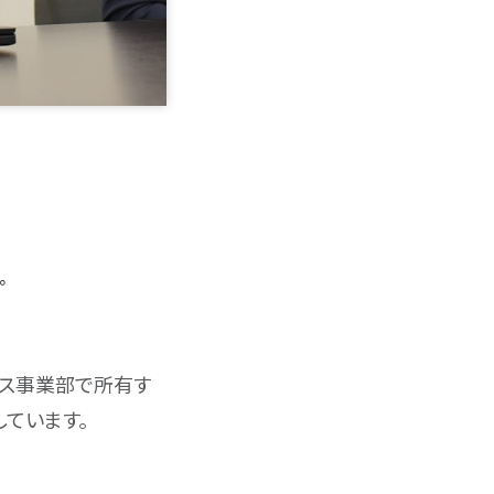
。
クス事業部で所有す
ています。