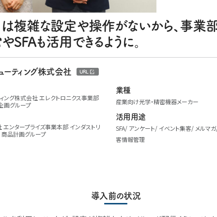
os3」は複雑な設定や操作がないから、事業
やSFAも活用できるように。
ピューティング株式会社
URL
業種
ティング株式会社 エレクトロニクス事業部
産業向け光学・精密機器メーカー
企画グループ
活用用途
 エンタープライズ事業本部 インダストリ
SFA
アンケート
イベント集客
メルマガ
 商品計画グループ
客情報管理
導入前の状況