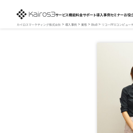
サービス
機能
料金
サポート
導入事例
セミナー
お役
>
>
>
>
カイロスマーケティング株式会社
導入事例
業態
BtoB
リコーPFUコンピュー