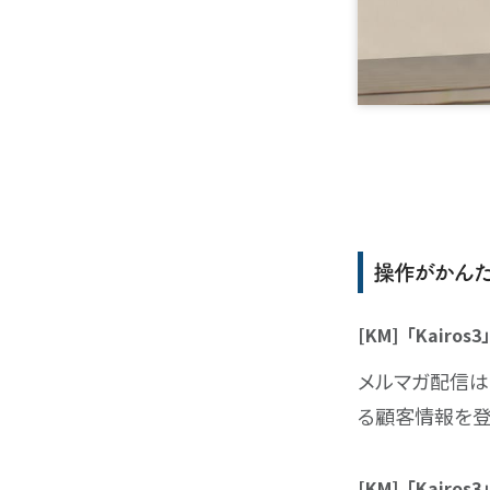
操作がかんた
[KM]「Kair
メルマガ配信は
る顧客情報を登
[KM]「Kai