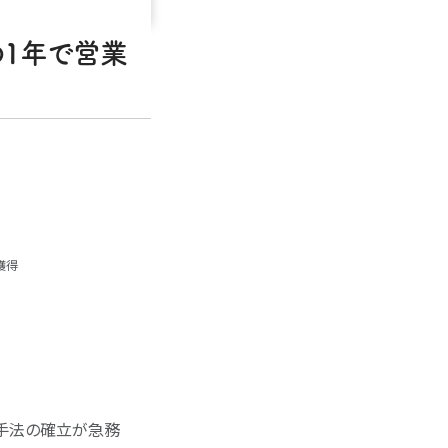
の1年で営業
獲得
手法の確立が急務