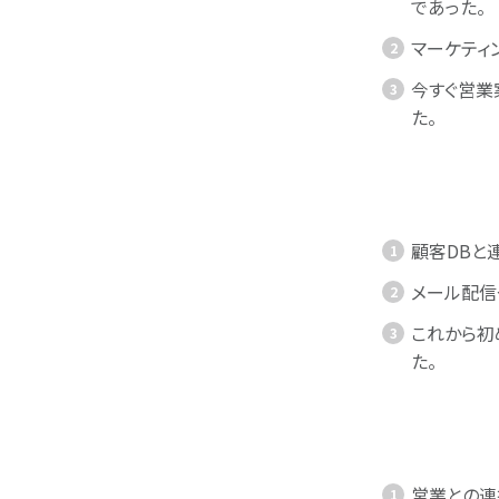
であった。
マーケティ
今すぐ営業
た。
顧客DBと
メール配信
これから初
た。
営業との連