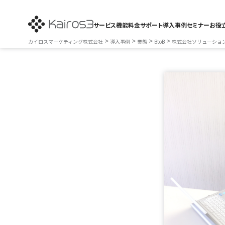
サービス
機能
料金
サポート
導入事例
セミナー
お役
>
>
>
>
カイロスマーケティング株式会社
導入事例
業態
BtoB
株式会社ソリューショ