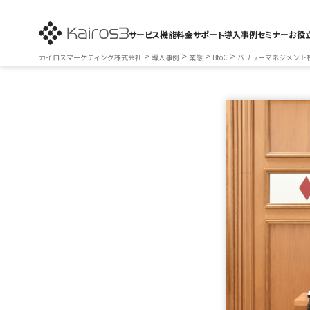
サービス
機能
料金
サポート
導入事例
セミナー
お役
>
>
>
>
カイロスマーケティング株式会社
導入事例
業態
BtoC
バリューマネジメント