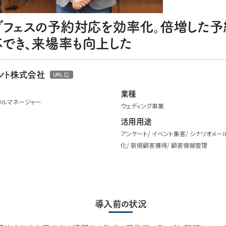
グフェスの予約対応を効率化。倍増した
でき、来場率も向上した
メント株式会社
URL
業種
ラルマネージャー
ウェディング事業
活用用途
アンケート
イベント集客
シナリオメー
化
新規顧客獲得
顧客情報管理
導入前の状況