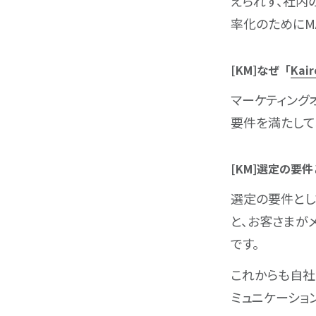
えられず、社内
率化のためにM
[KM]なぜ「
Kair
マーケティングオー
要件を満たして
[KM]選定の要
選定の要件とし
と、お客さまが
です。
これからも自社
ミュニケーショ