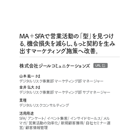
MA＋SFAで営業活動の「型」を見つけ
る。機会損失を減らし、もっと契約を生み
出すマーケティング施策へ改善。
株式会社ジールコミュニケーションズ
URL
山本 紘一 さま
デジタルリスク事業部 マーケティング部 マネージャー
金井 弘大 さま
デジタルリスク事業部 マーケティング部 サブマネージャー
業種
デジタルリスクコンサルティング
活用用途
SFA
アンケート
イベント集客
インサイドセールス
メル
マガ
営業活動の効率化
新規顧客獲得
自社セミナー運
営
顧客情報管理