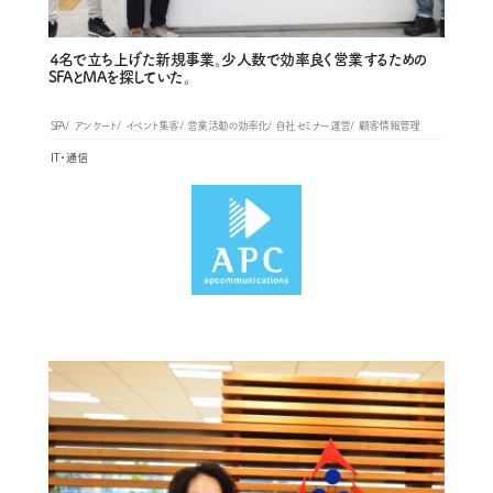
４名で立ち上げた新規事業。少人数で効率良く営業するための
SFAとMAを探していた。
SFA
アンケート
イベント集客
営業活動の効率化
自社セミナー運営
顧客情報管理
IT・通信