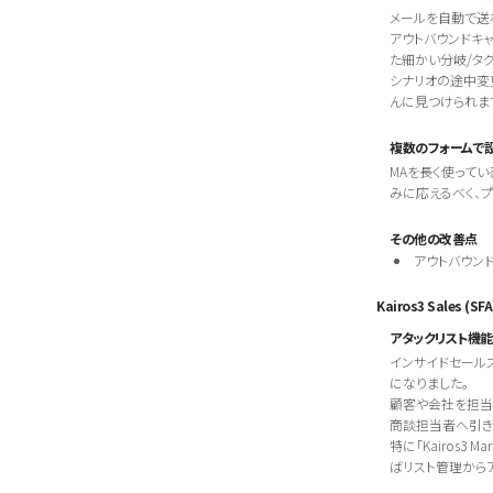
メールを自動で送
アウトバウンドキ
た細かい分岐/タ
シナリオの途中変
んに見つけられま
複数のフォームで
MAを長く使って
みに応えるべく、
その他の改善点
アウトバウン
Kairos3 Sales (SFA
アタックリスト機能
インサイドセールス
になりました。
顧客や会社を担当
商談担当者へ引き
特に「Kairos3 
ばリスト管理からア