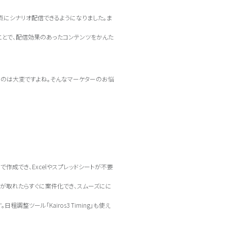
点にシナリオ配信できるようになりました。ま
ことで、配信効果のあったコンテンツをかんた
るのは大変ですよね。そんなマーケターのお悩
で作成でき、Excelやスプレッドシートが不要
が取れたらすぐに案件化でき、スムーズにに
。日程調整ツール「Kairos3 Timing」も使え