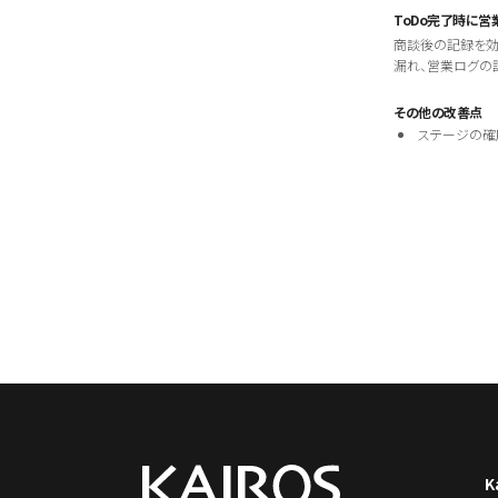
ToDo完了時に営
商談後の記録を効
漏れ、営業ログの
その他の改善点
ステージの確
K