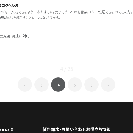
業ログへ反映
率的に入力できるようになりました。完了したToDoを営業ログに転記できるので、入力す
記載漏れを減らすことにもつながります。
度変更、廃止に対応
4 / 25
«
3
4
5
6
»
airos 3
資料請求・お問い合わせ
お役立ち情報