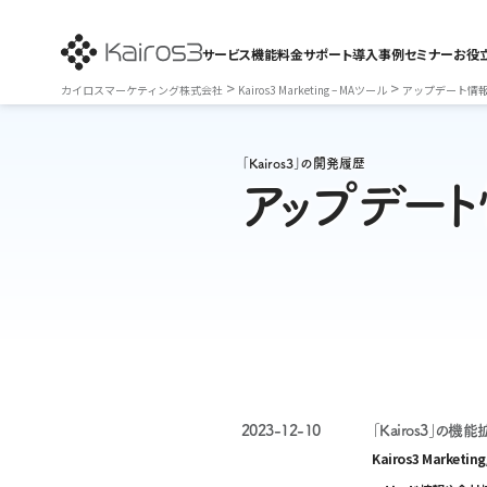
サービス
機能
料金
サポート
導入事例
セミナー
お役
>
>
カイロスマーケティング株式会社
Kairos3 Marketing – MAツール
アップデート情
「Kairos3」の開発履歴
アップデー
2023-12-10
「Kairos3」
Kairos3 Marketin