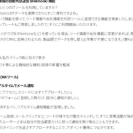
報の自動外部送信（Webhook）機能
いくつのITツールを利用していますか？
airos3のデータを連携できたらすごく便利ですよね。
kという機能を使って、リード情報や会社情報を外部ツールに送信できる機能を実装いたしまし
ンプレートもご用意しましたので、すぐにご利用開始いただけます。
サイボウズ社のkintoneなど）を使っている場合、リード情報や会社情報に変更があれば、即時
のデータがCRMに反映されるため、製品間でデータを移し替える作業が不要になります。（要Kairos
社名のクリック時に別タブ表示
ソフト等による機械的な開封/回帰の影響を軽減
ng (MAツール)
アルタイムでメール通知
ジにアクセスしたリードにはすぐアプローチしたい」
ドがフォームに登録した時だけ、自分に通知が欲しい」
決するべく、リアルタイム通知機能が登場しました。
フォーム登録、メールクリックなど、リードの様々な行動をキャッチして、すぐに営業活動が始
のユーザーさまは自分の担当顧客だけに絞って通知を受け取ることもできます。
たタイミングを逃さずアプローチすることで、アポイント獲得につながります。