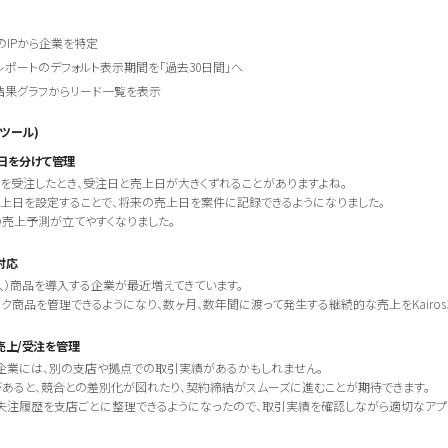
のIPから企業を特定
レポートのデフォルト表示期間を「過去30日間」へ
結果グラフからリード一覧を表示
FAツール)
日を分けて管理
を受注したとき、受注日と売上日が大きくずれることがありますよね。
上日を設定することで、将来の売上日を案件に記録できるようになりました。
の売上予測が立てやすくなりました。
対応
入）商品を導入する企業が最近増えてきています。
サブスク商品を管理できるようになり、数ヶ月、数年間に渡って発生する継続的な売上をKairo
売上/受注を管理
企業には、別の支店や拠点での取引実績があるかもしれません。
あると、競合との差別化が図れたり、契約締結がスムーズに進むことが期待できます。
失注履歴を支店ごとに整理できるようになったので、取引実績を確認しながら適切なアプ