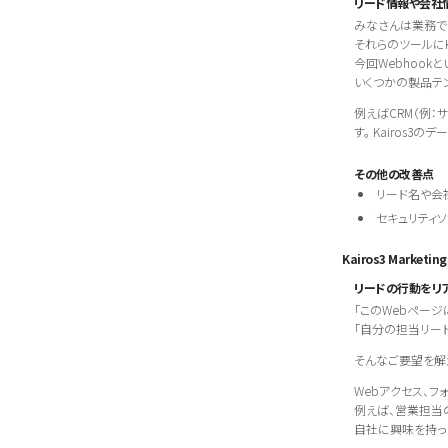
リード情報や会社情
みなさんは業務で
それらのツールにK
今回Webhoo
いくつかの製品テ
例えばCRM（例：
す。 Kairos3
その他の改善点
リード名や会
セキュリティ
Kairos3 Marketi
リードの行動をリ
「このWebペー
「自分の担当リー
そんなご要望を解
Webアクセス、
例えば、営業担当
自社に興味を持っ