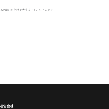
るのは1回だけで大丈夫です。ToDoの完了
運営会社