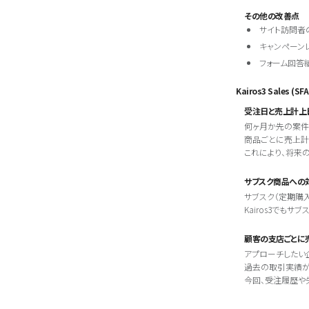
その他の改善点
サイト訪問者
キャンペーン
フォーム回答
Kairos3 Sales (S
受注日と売上計上
何ヶ月か先の案件
商品ごとに売上計
これにより、将来
サブスク商品への
サブスク（定期購
Kairos3でも
顧客の支店ごとに
アプローチしたい
過去の取引実績が
今回、受注履歴や