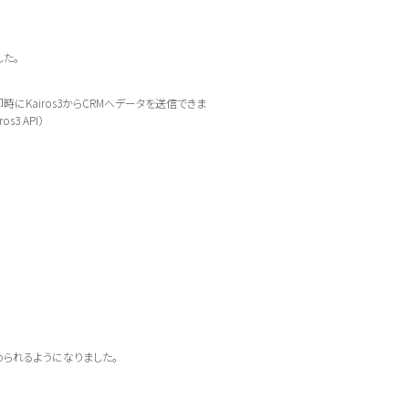
た。
にKairos3からCRMへデータを送信できま
3 API）
められるようになりました。