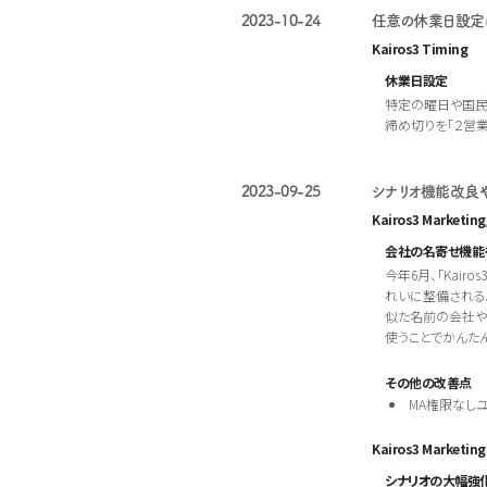
2023-10-24
任意の休業日設定
Kairos3 Timing
休業日設定
特定の曜日や国民
締め切りを｢２営
2023-09-25
シナリオ機能改良や
Kairos3 Marketin
会社の名寄せ機能
今年6月、「Kai
れいに整備される
似た名前の会社や同
使うことでかんた
その他の改善点
MA権限なし
Kairos3 Marketing
シナリオの大幅強