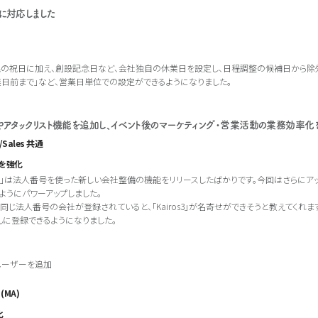
に対応しました
の祝日に加え、創設記念日など、会社独自の休業日を設定し、日程調整の候補日から除外
業日前まで｣など、営業日単位での設定ができるようになりました。
アタックリスト機能を追加し、イベント後のマーケティング・営業活動の業務効率化
g/Sales 共通
を強化
ros3」は法人番号を使った新しい会社整備の機能をリリースしたばかりです。今回はさらに
ようにパワーアップしました。
じ法人番号の会社が登録されていると、「Kairos3」が名寄せができそうと教えてくれま
んに登録できるようになりました。
ユーザーを追加
 (MA)
化