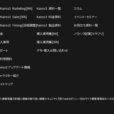
Kairos3 Marketing [MA]
Kairos3 資料一覧
コラム
Kairos3 Sales [SFA]
Kairos3 料金資料
イベント・セミナー
Kairos3 Timing [⽇程調整]
Kairos3 製品資料
お役立ち資料一覧
金
導入事例集[MA]
ノウハウ記事[マケフリ]
⼊事例
導入事例集[SFA]
ポート
デモ・導⼊お問い合わせ
利⽤規約
airos3 アップデート情報
ャラクター紹介
イトマップ
⼈情報保護⽅針
個⼈情報の取り扱い
情報セキュリティ⽅針
Cookieポリシー
Webサイト閲覧環境
当社への