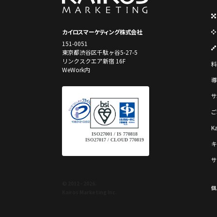
カイロスマーケティング株式会社
151-0051
東京都渋谷区千駄ヶ谷5-27-5
リンクスクエア新宿 16F
料
WeWork内
導
サ
ご
K
ISO27001 / IS 770818
ISO27017 / CLOUD 770819
キ
サ
© 2012 - 2026.
個
Kairos Marketing Inc.