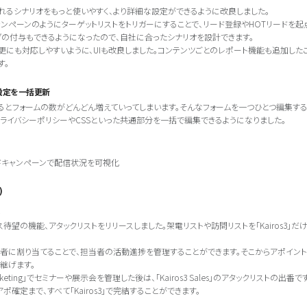
れるシナリオをもっと使いやすく、より詳細な設定ができるように改良しました。
ャンペーンのようにターゲットリストをトリガーにすることで、リード登録やHOTリードを起
グの付与もできるようになったので、自社に合ったシナリオを設計できます。
更にも対応しやすいように、UIも改良しました。コンテンツごとのレポート機能も追加した
す。
設定を一括更新
いるとフォームの数がどんどん増えていってしまいます。そんなフォームを一つひとつ編集す
プライバシーポリシーやCSSといった共通部分を一括で編集できるようになりました。
ドキャンペーンで配信状況を可視化
)
待望の機能、アタックリストをリリースしました。架電リストや訪問リストを「Kairos3」だけ
者に割り当てることで、担当者の活動進捗を管理することができます。そこからアポイント
継げます。
Marketing」でセミナーや展示会を管理した後は、「Kairos3 Sales」のアタックリストの出番です
ポ確定まで、すべて「Kairos3」で完結することができます。