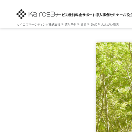
サービス
機能
料金
サポート
導入事例
セミナー
お役
>
>
>
>
カイロスマーケティング株式会社
導入事例
業態
BtoC
えんがわ商店